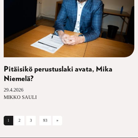
Pitäisikö perustuslaki avata, Mika
Niemelä?
29.4.2026
MIKKO SAULI
Artikkelien selaus
1
2
3
93
»