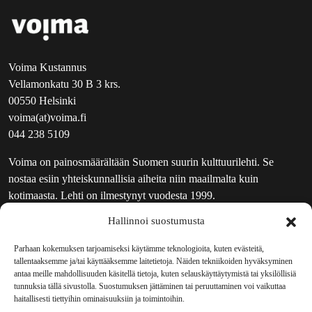
Voima Kustannus
Vellamonkatu 30 B 3 krs.
00550 Helsinki
voima(at)voima.fi
044 238 5109
Voima on painosmäärältään Suomen suurin kulttuurilehti. Se
nostaa esiin yhteiskunnallisia aiheita niin maailmalta kuin
kotimaasta. Lehti on ilmestynyt vuodesta 1999.
Hallinnoi suostumusta
TOIMITUS
UUTISKIRJE
Parhaan kokemuksen tarjoamiseksi käytämme teknologioita, kuten evästeitä,
tallentaaksemme ja/tai käyttääksemme laitetietoja. Näiden tekniikoiden hyväksyminen
MAINOSTAJILLE
antaa meille mahdollisuuden käsitellä tietoja, kuten selauskäyttäytymistä tai yksilöllisiä
VASTAMAINOKSET
tunnuksia tällä sivustolla. Suostumuksen jättäminen tai peruuttaminen voi vaikuttaa
haitallisesti tiettyihin ominaisuuksiin ja toimintoihin.
JAKELUPAIKAT