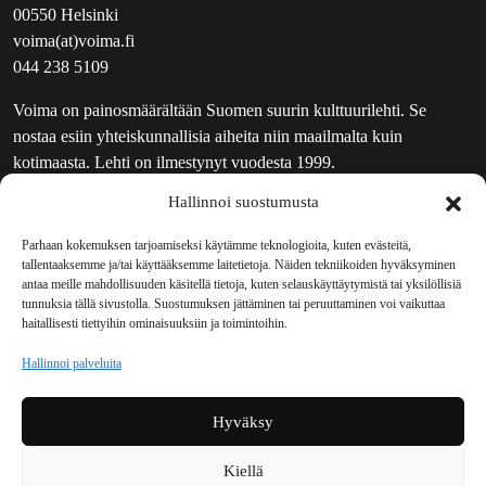
00550 Helsinki
voima(at)voima.fi
044 238 5109
Voima on painosmäärältään Suomen suurin kulttuurilehti. Se
nostaa esiin yhteiskunnallisia aiheita niin maailmalta kuin
kotimaasta. Lehti on ilmestynyt vuodesta 1999.
Hallinnoi suostumusta
TOIMITUS
UUTISKIRJE
Parhaan kokemuksen tarjoamiseksi käytämme teknologioita, kuten evästeitä,
tallentaaksemme ja/tai käyttääksemme laitetietoja. Näiden tekniikoiden hyväksyminen
MAINOSTAJILLE
antaa meille mahdollisuuden käsitellä tietoja, kuten selauskäyttäytymistä tai yksilöllisiä
VASTAMAINOKSET
tunnuksia tällä sivustolla. Suostumuksen jättäminen tai peruuttaminen voi vaikuttaa
haitallisesti tiettyihin ominaisuuksiin ja toimintoihin.
JAKELUPAIKAT
REKISTERISELOSTE
Hallinnoi palveluita
EVÄSTEKÄYTÄNTÖ (EU)
TILAUKSEN PERUUTUSPYYNTÖ
Hyväksy
TILAUSOHJEET JA -EHDOT
Kiellä