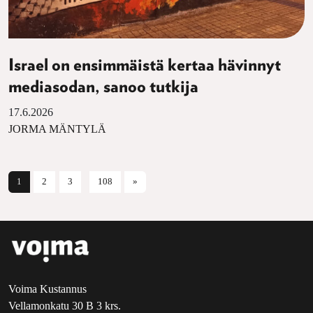
Israel on ensimmäistä kertaa hävinnyt
mediasodan, sanoo tutkija
17.6.2026
JORMA MÄNTYLÄ
Artikkelien selaus
1
2
3
108
»
Voima Kustannus
Vellamonkatu 30 B 3 krs.