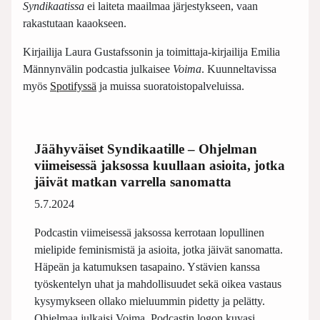
Syndikaatissa
ei laiteta maailmaa järjestykseen, vaan
rakastutaan kaaokseen.
Kirjailija Laura Gustafssonin ja toimittaja-kirjailija Emilia
Männynvälin podcastia julkaisee
Voima
. Kuunneltavissa
myös
Spotifyssä
ja muissa suoratoistopalveluissa.
Jäähyväiset Syndikaatille – Ohjelman
viimeisessä jaksossa kuullaan asioita, jotka
jäivät matkan varrella sanomatta
5.7.2024
Podcastin viimeisessä jaksossa kerrotaan lopullinen
mielipide feminismistä ja asioita, jotka jäivät sanomatta.
Häpeän ja katumuksen tasapaino. Ystävien kanssa
työskentelyn uhat ja mahdollisuudet sekä oikea vastaus
kysymykseen ollako mieluummin pidetty ja pelätty.
Ohjelmaa julkaisi Voima. Podcastin logon kuvasi