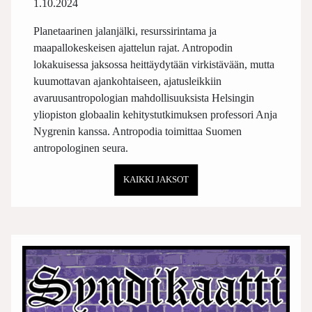
1.10.2024
Planetaarinen jalanjälki, resurssirintama ja
maapallokeskeisen ajattelun rajat. Antropodin
lokakuisessa jaksossa heittäydytään virkistävään, mutta
kuumottavan ajankohtaiseen, ajatusleikkiin
avaruusantropologian mahdollisuuksista Helsingin
yliopiston globaalin kehitystutkimuksen professori Anja
Nygrenin kanssa. Antropodia toimittaa Suomen
antropologinen seura.
KAIKKI JAKSOT