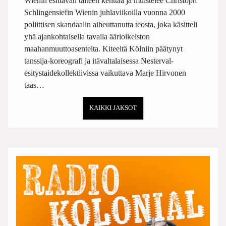
Wienin esittävän taiteen kenttää ja muistelee Christoph
Schlingensiefin Wienin juhlaviikoilla vuonna 2000
poliittisen skandaalin aiheuttanutta teosta, joka käsitteli
yhä ajankohtaisella tavalla äärioikeiston
maahanmuuttoasenteita. Kiteeltä Kölniin päätynyt
tanssija-koreografi ja itävaltalaisessa Nesterval-
esitystaidekollektiivissa vaikuttava Marje Hirvonen
taas…
KAIKKI JAKSOT