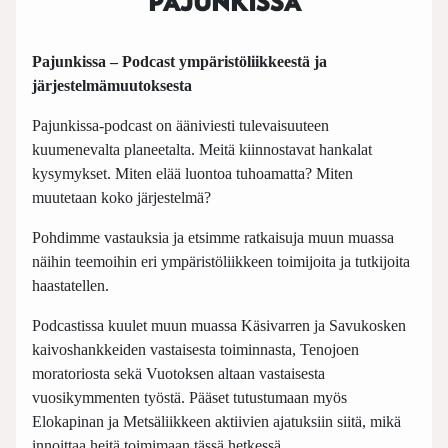
PAJUNKISSA
Pajunkissa – Podcast ympäristöliikkeestä ja
järjestelmämuutoksesta
Pajunkissa-podcast on ääniviesti tulevaisuuteen
kuumenevalta planeetalta. Meitä kiinnostavat hankalat
kysymykset. Miten elää luontoa tuhoamatta? Miten
muutetaan koko järjestelmä?
Pohdimme vastauksia ja etsimme ratkaisuja muun muassa
näihin teemoihin eri ympäristöliikkeen toimijoita ja tutkijoita
haastatellen.
Podcastissa kuulet muun muassa Käsivarren ja Savukosken
kaivoshankkeiden vastaisesta toiminnasta, Tenojoen
moratoriosta sekä Vuotoksen altaan vastaisesta
vuosikymmenten työstä. Pääset tutustumaan myös
Elokapinan ja Metsäliikkeen aktiivien ajatuksiin siitä, mikä
innoittaa heitä toimimaan tässä hetkessä.