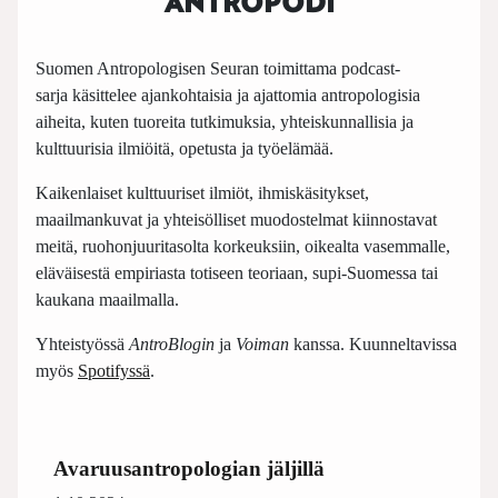
ANTROPODI
Suomen Antropologisen Seuran toimittama podcast-
sarja käsittelee ajankohtaisia ja ajattomia antropologisia
aiheita, kuten tuoreita tutkimuksia, yhteiskunnallisia ja
kulttuurisia ilmiöitä, opetusta ja työelämää.
Kaikenlaiset kulttuuriset ilmiöt, ihmiskäsitykset,
maailmankuvat ja yhteisölliset muodostelmat kiinnostavat
meitä, ruohonjuuritasolta korkeuksiin, oikealta vasemmalle,
eläväisestä empiriasta totiseen teoriaan, supi-Suomessa tai
kaukana maailmalla.
Yhteistyössä
AntroBlogin
ja
Voiman
kanssa. Kuunneltavissa
myös
Spotifyssä
.
Avaruusantropologian jäljillä