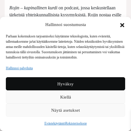
Rojin – kapinallinen kurdi
on podcast, jossa keskustellaan
tärkeistä yhteiskunnallisista kysymyksistä. Rojin nostaa esille
palavia ajankohtaisia aiheita ja puhuu asioista, joista moni ei
Hallinnoi suostumusta
uskalla puhua. Teemoina muun muassa mielenterveys ja
tasa-arvo. Tavoitteena on tarjota kuuntelijoille moninainen
Parhaan kokemuksen tarjoamiseksi käytämme teknologioita, kuten evästeitä,
tallentaaksemme ja/tai käyttääksemme laitetietoja. Näiden tekniikoiden hyväksyminen
kuva yhteiskunnan tilasta.
antaa meille mahdollisuuden käsitellä tietoja, kuten selauskäyttäytymistä tai yksilöllisiä
tunnuksia tällä sivustolla. Suostumuksen jättäminen tai peruuttaminen voi vaikuttaa
Yhteistyössä
Voiman
kanssa. Kuunneltavissa myös
haitallisesti tiettyihin ominaisuuksiin ja toimintoihin.
Spotifyssa.
Hallinnoi palveluita
Hyväksy
Syrjintä Iranissa kurdien silmin – Rojinin
vieraana kirjailija Soran Zaki
Kiellä
14.3.2024
Näytä asetukset
Minkälaista on rakenteellinen syrjintä Iranissa?
Millaisia haasteita ja sortoa kokevat vähemmistöt
Evästekäytäntö
Rekisteriseloste
Iranissa? Entä minkälainen ihmisoikeustilanne Iranissa