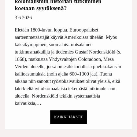
kolonialismin historian tutkiminen
koetaan syytöksenä?
3.6.2026
Eletään 1800-luvun loppua. Eurooppalaiset
aarteenmetsästäjät käyvät Amerikoissa tiheään. Myös
kaksikymppinen, suomalais-ruotsalainen
tutkimusmatkailija ja tiedemies Gustaf Nordenskiöld (s.
1868), matkustaa Yhdysvaltojen Coloradoon, Mesa
Verden alueelle, jossa on esihistoriallisia pueblo-kansan
kallioasumuksia (noin ajalta 600–1300 jaa). Tuona
aikana niin sanotut ryöstökaivaukset olivat yleisiä, eikä
laki kieltänyt ulkomaalaisia tekemästä tutkimuksiaan
alueella. Nordenskiöld tekikin systemaattisia
kaivauksia,…
KAIKKI JAKSOT