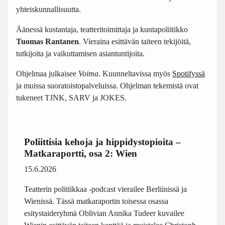
yhteiskunnallisuutta.
Äänessä kustantaja, teatteritoimittaja ja kuntapoliitikko
Tuomas Rantanen
. Vieraina esittävän taiteen tekijöitä,
tutkijoita ja vaikuttamisen asiantuntijoita.
Ohjelmaa julkaisee
Voima
. Kuunneltavissa myös
Spotifyssä
ja muissa suoratoistopalveluissa. Ohjelman tekemistä ovat
tukeneet TJNK, SARV ja JOKES.
Poliittisia kehoja ja hippidystopioita –
Matkaraportti, osa 2: Wien
15.6.2026
Teatterin politiikkaa -podcast vierailee Berliinissä ja
Wienissä. Tässä matkaraportin toisessa osassa
esitystaideryhmä Oblivian Annika Tudeer kuvailee