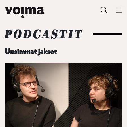
Päävalikko
PODCASTIT
Siirry sisältöön
Uusimmat jaksot