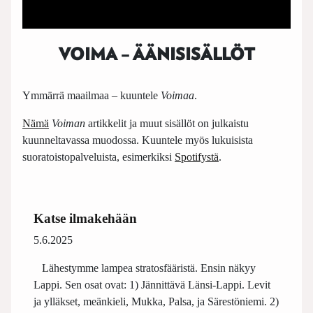
VOIMA – ÄÄNISISÄLLÖT
Ymmärrä maailmaa – kuuntele
Voimaa
.
Nämä
Voiman
artikkelit ja muut sisällöt on julkaistu
kuunneltavassa muodossa. Kuuntele myös lukuisista
suoratoistopalveluista, esimerkiksi
Spotifystä
.
Katse ilmakehään
5.6.2025
Lähestymme lampea stratosfääristä. Ensin näkyy
Lappi. Sen osat ovat: 1) Jännittävä Länsi-Lappi. Levit
ja ylläkset, meänkieli, Mukka, Palsa, ja Särestöniemi. 2)