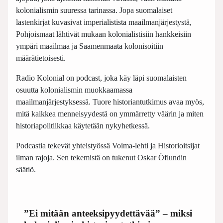
kolonialismin suuressa tarinassa. Jopa suomalaiset
lastenkirjat kuvasivat imperialistista maailmanjärjestystä,
Pohjoismaat lähtivät mukaan kolonialistisiin hankkeisiin
ympäri maailmaa ja Saamenmaata kolonisoitiin
määrätietoisesti.
Radio Kolonial on podcast, joka käy läpi suomalaisten
osuutta kolonialismin muokkaamassa
maailmanjärjestyksessä. Tuore historiantutkimus avaa myös,
mitä kaikkea menneisyydestä on ymmärretty väärin ja miten
historiapolitiikkaa käytetään nykyhetkessä.
Podcastia tekevät yhteistyössä Voima-lehti ja Historioitsijat
ilman rajoja. Sen tekemistä on tukenut Oskar Öflundin
säätiö.
”Ei mitään anteeksipyydettävää” – miksi