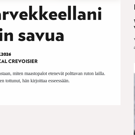
rvekkeellani
in savua
7.2026
CAL CREVOISIER
taan, miten maastopalot etenevät polttavan ruton lailla.
n tottunut, hän kirjoittaa esseessään.