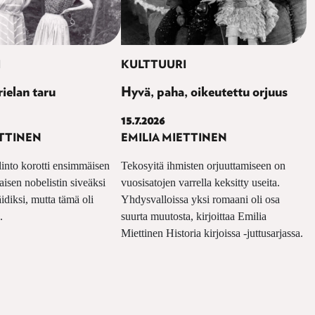
I
KULTTUURI
ielan taru
Hyvä, paha, oikeutettu orjuus
15.7.2026
ETTINEN
EMILIA MIETTINEN
linto korotti ensimmäisen
Tekosyitä ihmisten orjuuttamiseen on
aisen nobelistin siveäksi
vuosisatojen varrella keksitty useita.
diksi, mutta tämä oli
Yhdysvalloissa yksi romaani oli osa
.
suurta muutosta, kirjoittaa Emilia
Miettinen Historia kirjoissa -juttusarjassa.