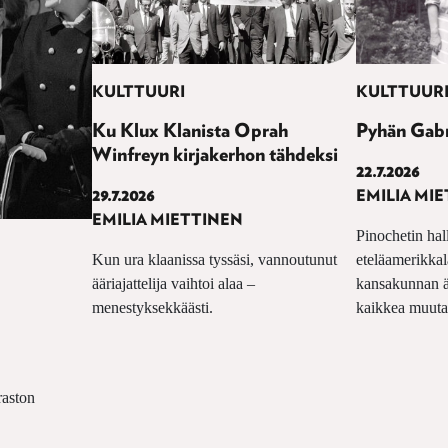
KULTTUURI
KULTTUUR
Ku Klux Klanista Oprah
Pyhän Gabr
Winfreyn kirjakerhon tähdeksi
22.7.2026
29.7.2026
EMILIA MI
EMILIA MIETTINEN
Pinochetin hal
Kun ura klaanissa tyssäsi, vannoutunut
eteläamerikkal
ääriajattelija vaihtoi alaa –
kansakunnan äi
menestyksekkäästi.
kaikkea muuta
raston