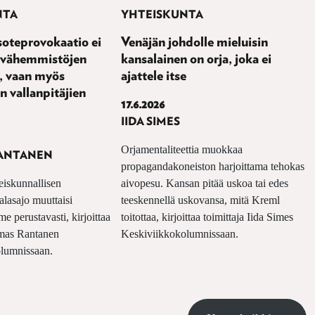
NTA
YHTEISKUNTA
oteprovokaatio ei
Venäjän johdolle mieluisin
n vähemmistöjen
kansalainen on orja, joka ei
, vaan myös
ajattele itse
 vallanpitäjien
17.6.2026
IIDA SIMES
Orjamentaliteettia muokkaa
ANTANEN
propagandakoneiston harjoittama tehokas
teiskunnallisen
aivopesu. Kansan pitää uskoa tai edes
alasajo muuttaisi
teeskennellä uskovansa, mitä Kreml
 perustavasti, kirjoittaa
toitottaa, kirjoittaa toimittaja Iida Simes
omas Rantanen
Keskiviikkokolumnissaan.
lumnissaan.