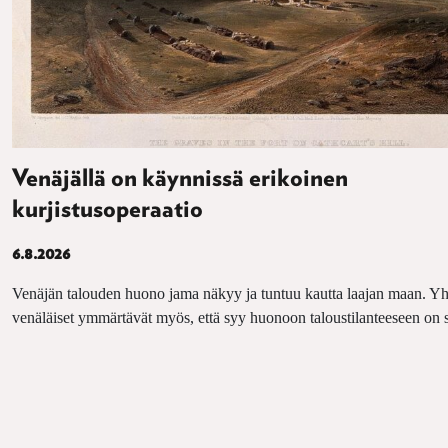
Venäjällä on käynnissä erikoinen
kurjistusoperaatio
6.8.2026
Venäjän talouden huono jama näkyy ja tuntuu kautta laajan maan. 
venäläiset ymmärtävät myös, että syy huonoon taloustilanteeseen on 