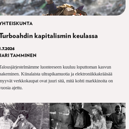
YHTEISKUNTA
Turboahdin kapitalismin keulassa
1.7.2026
JARI TAMMINEN
Talousjärjestelmämme luonteeseen kuuluu loputtoman kasvun
hakeminen. Kiinalaista ultrapikamuotia ja elektroniikkakrääsää
myyvät verkkokaupat ovat juuri sitä, mitä kohti markkinoita on
vuosia ajettu.