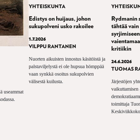
YHTEISKUNTA
YHTEISKU
Edistys on huijaus, johon
Rydmanin s
sukupolveni usko rakoilee
tähtää vai
syrjimiseen
1.7.2026
vaientamaan
VILPPU RANTANEN
kritiikin
Nuorten aikuisten innostus käsitöistä ja
24.6.2026
palstaviljelystä ei ole hupsua hömppää
TUOMAS R
vaan synkkä osoitus sukupolvien
välisestä kuilusta.
Järjestöjen yh
vaikuttamisen 
Yhä useammat
demokratiaamme
sodassa.
toimittaja Tu
Keskiviikkoko