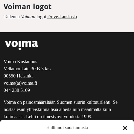
Voiman logot
Tallenna
Voiman
logot
Drive-kansiosta
.
Voima Kustannus
Vellamonkatu 30 B 3 krs.
00550 Helsinki
voima(at)voima.fi
044 238 5109
Voima on painosmäärältään Suomen suurin kulttuurilehti. Se
nostaa esiin yhteiskunnallisia aiheita niin maailmalta kuin
kotimaasta. Lehti on ilmestynyt vuodesta 1999.
Hallinnoi suostumusta
TOIMITUS