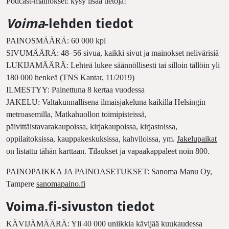
Podcast-mainokset: kysy lisää tietoja!
Voima
-lehden tiedot
PAINOSMÄÄRÄ: 60 000 kpl
SIVUMÄÄRÄ: 48–56 sivua, kaikki sivut ja mainokset nelivärisiä
LUKIJAMÄÄRÄ: Lehteä lukee säännöllisesti tai silloin tällöin yli
180 000 henkeä (TNS Kantar, 11/2019)
ILMESTYY: Painettuna 8 kertaa vuodessa
JAKELU: Valtakunnallisena ilmaisjakeluna kaikilla Helsingin
metroasemilla, Matkahuollon toimipisteissä,
päivittäistavarakaupoissa, kirjakaupoissa, kirjastoissa,
oppilaitoksissa, kauppakeskuksissa, kahviloissa, ym.
Jakelupaikat
on listattu tähän karttaan. Tilaukset ja vapaakappaleet noin 800.
PAINOPAIKKA JA PAINOASETUKSET: Sanoma Manu Oy,
Tampere
sanomapaino.fi
Voima.fi-sivuston tiedot
KÄVIJÄMÄÄRÄ: Yli 40 000 uniikkia kävijää kuukaudessa