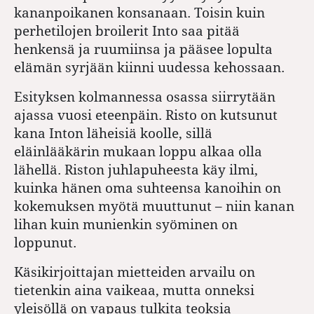
kananpoikanen konsanaan. Toisin kuin
perhetilojen broilerit Into saa pitää
henkensä ja ruumiinsa ja pääsee lopulta
elämän syrjään kiinni uudessa kehossaan.
Esityksen kolmannessa osassa siirrytään
ajassa vuosi eteenpäin. Risto on kutsunut
kana Inton läheisiä koolle, sillä
eläinlääkärin mukaan loppu alkaa olla
lähellä. Riston juhlapuheesta käy ilmi,
kuinka hänen oma suhteensa kanoihin on
kokemuksen myötä muuttunut – niin kanan
lihan kuin munienkin syöminen on
loppunut.
Käsikirjoittajan mietteiden arvailu on
tietenkin aina vaikeaa, mutta onneksi
yleisöllä on vapaus tulkita teoksia