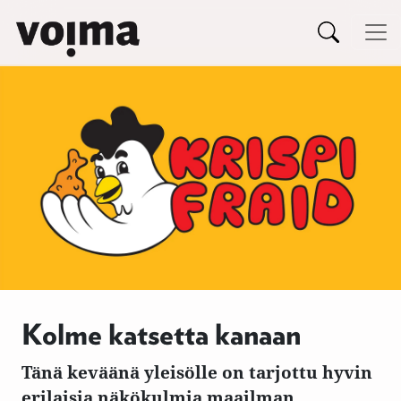
Päävalikko
Siirry sisältöön
Kolme katsetta kanaan
Tänä keväänä yleisölle on tarjottu hyvin
erilaisia näkökulmia maailman