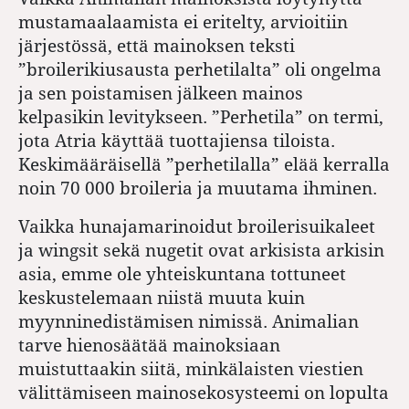
mustamaalaamista ei eritelty, arvioitiin
järjestössä, että mainoksen teksti
”broilerikiusausta perhetilalta” oli ongelma
ja sen poistamisen jälkeen mainos
kelpasikin levitykseen. ”Perhetila” on termi,
jota Atria käyttää tuottajiensa tiloista.
Keskimääräisellä ”perhetilalla” elää kerralla
noin 70 000 broileria ja muutama ihminen.
Vaikka hunajamarinoidut broilerisuikaleet
ja wingsit sekä nugetit ovat arkisista arkisin
asia, emme ole yhteiskuntana tottuneet
keskustelemaan niistä muuta kuin
myynninedistämisen nimissä. Animalian
tarve hienosäätää mainoksiaan
muistuttaakin siitä, minkälaisten viestien
välittämiseen mainosekosysteemi on lopulta