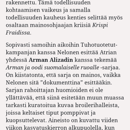
rakennettu. Tämä todellisuuden
kohtaamisen vaikeus ja samalla
todellisuuden kauheus kenties selittää myös
osaltaan mainosohjaajan kriisiä
Krispi
Fraidissa
.
Sopivasti samoihin aikoihin Tuhotuotetut-
kampanjan kanssa Nelonen esittää Atrian
yhdessä
Arman Alizadin
kanssa tekemää
Arman ja oodi suomalaiselle ruoalle
-sarjaa.
On kiistatonta, että sarja on mainos, vaikka
Nelonen sitä ”dokumenttina” esittääkin.
Sarjan rahoittajan huomioiden ei ole
yllättävää, että siinä esitetään muun muassa
tarkasti kuratoitua kuvaa broilerihalleista,
joissa keltaiset tiput pomppivat ja
kuopsuttelevat. Aineisto on kuvattu viiden
viikon kasvatuskierron alkupuolella, kun