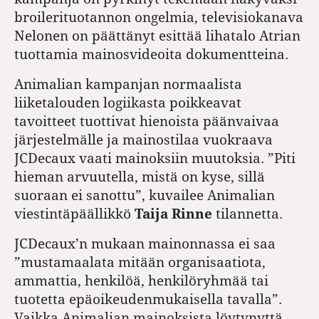
broilerituotannon ongelmia, televisiokanava
Nelonen on päättänyt esittää lihatalo Atrian
tuottamia mainosvideoita dokumentteina.
Animalian kampanjan normaalista
liiketalouden logiikasta poikkeavat
tavoitteet tuottivat hienoista päänvaivaa
järjestelmälle ja mainostilaa vuokraava
JCDecaux vaati mainoksiin muutoksia. ”Piti
hieman arvuutella, mistä on kyse, sillä
suoraan ei sanottu”, kuvailee Animalian
viestintäpäällikkö
Taija Rinne
tilannetta.
JCDecaux’n mukaan mainonnassa ei saa
”mustamaalata mitään organisaatiota,
ammattia, henkilöä, henkilöryhmää tai
tuotetta epäoikeudenmukaisella tavalla”.
Vaikka Animalian mainoksista löytynyttä