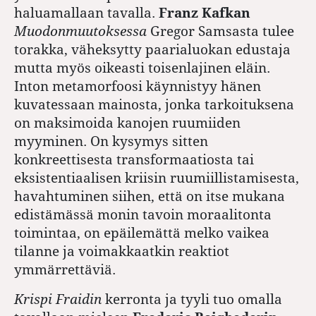
haluamallaan tavalla.
Franz
Kafkan
Muodonmuutoksessa
Gregor Samsasta tulee
torakka, väheksytty paarialuokan edustaja
mutta myös oikeasti toisenlajinen eläin.
Inton metamorfoosi käynnistyy hänen
kuvatessaan mainosta, jonka tarkoituksena
on maksimoida kanojen ruumiiden
myyminen. On kysymys sitten
konkreettisesta transformaatiosta tai
eksistentiaalisen kriisin ruumiillistamisesta,
havahtuminen siihen, että on itse mukana
edistämässä monin tavoin moraalitonta
toimintaa, on epäilemättä melko vaikea
tilanne ja voimakkaatkin reaktiot
ymmärrettäviä.
Krispi Fraidin
kerronta ja tyyli tuo omalla