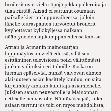
broilerit ovat vielä söpöjä pikku palleroita ja
tilaa riittää. Alizad ei sattunut osumaan
paikalle kierron loppuvaiheessa, jolloin
lähelle teuraspainoa turvotetut broilerit
kyyhöttävät kylkikyljessä nälkään
nääntyneiden lajikumppaneidensa kanssa.
Atrian ja Armanin mainossarjan
loppunäytös on vielä edessä, sillä sen
esittäminen televisiossa poiki välittömästi
joukon valituksia eri tahoille. Koska on
hieman epäselvää, minkä valvovan elimen
alaisuuteen asian käsittely kuuluu, on siitä
kirjelmöity ainakin kuluttaja-asiamiehelle,
Julkisen sanan neuvostolle ja Mainonnan
eettiselle neuvostolle. Nähtäväksi jää, kuka
asiaan tarttuu jos toki on myös mahdollista,