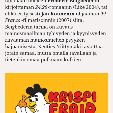
tavallaan mieleen
Frederic Beigbederin
kirjoittaman
24,99
-romaanin (Like 2004), tai
ehkä erityisesti
Jan Kounenin
ohjaaman
99
Francs
-filmatisoinnin (2007) siitä.
Beigbederin tarina on kuvaus
mainosmaailman tyhjyyden ja kyynisyyden
riivaaman mainosmiehen psyyken
hajoamisesta. Kenties Niittymäki tavoittaa
jotain samaa, mutta omalla tavallaan ja
tietenkin omaa polkuaan kulkien.