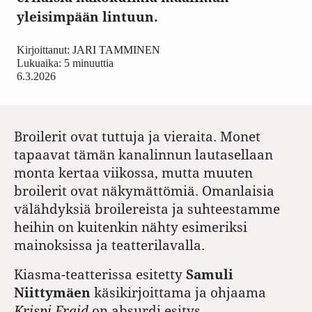
yleisimpään lintuun.
Kirjoittanut:
JARI TAMMINEN
Lukuaika: 5 minuuttia
6.3.2026
Broilerit ovat tuttuja ja vieraita. Monet
tapaavat tämän kanalinnun lautasellaan
monta kertaa viikossa, mutta muuten
broilerit ovat näkymättömiä. Omanlaisia
välähdyksiä broilereista ja suhteestamme
heihin on kuitenkin nähty esimeriksi
mainoksissa ja teatterilavalla.
Kiasma-teatterissa esitetty
Samuli
Niittymäen
käsikirjoittama ja ohjaama
Krispi Fraid
on absurdi esitys