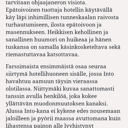
tarvitaan ohjaajaneron visiota.
Epätoivoinen tuottaja hotellin käytävällä
käy läpi inhimillisen tunneskaalan raivosta
turhautumiseen, ilosta epätoivoon ja
masennukseen. Heikkisen kehollinen ja
sanallinen huumori on huikeaa ja hänen
tuskansa on samalla käsinkosketeltava sekä
riemastuttavaa katsottavaa.
Farssimaista ensimmäistä osaa seuraa
siirtymä hotellihuoneen sisälle, jossa Into
havahtuu aamuun täysin vieraassa
olotilassa. Niittymäki kuvaa sanattomasti
tanssin avulla henkilöä, joka kokee
yllättävän muodonmuutoksen kanaksi.
Alussa Into-kana ei kykene edes nousemaan
jaloilleen ja pyörii maassa avuttomana kuin
lihastensa painon alle lyyhistynyt