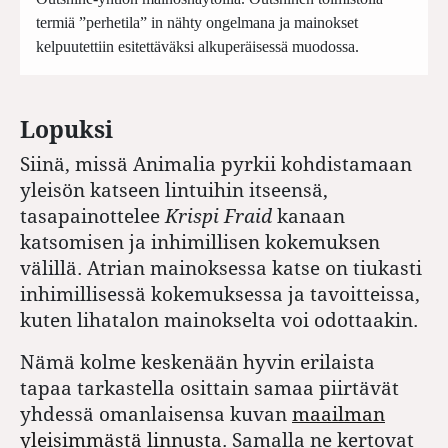
termiä ”perhetila” in nähty ongelmana ja mainokset
kelpuutettiin esitettäväksi alkuperäisessä muodossa.
Lopuksi
Siinä, missä Animalia pyrkii kohdistamaan
yleisön katseen lintuihin itseensä,
tasapainottelee
Krispi Fraid
kanaan
katsomisen ja inhimillisen kokemuksen
välillä. Atrian mainoksessa katse on tiukasti
inhimillisessä kokemuksessa ja tavoitteissa,
kuten lihatalon mainokselta voi odottaakin.
Nämä kolme keskenään hyvin erilaista
tapaa tarkastella osittain samaa piirtävät
yhdessä omanlaisensa kuvan
maailman
yleisimmästä linnusta
. Samalla ne kertovat