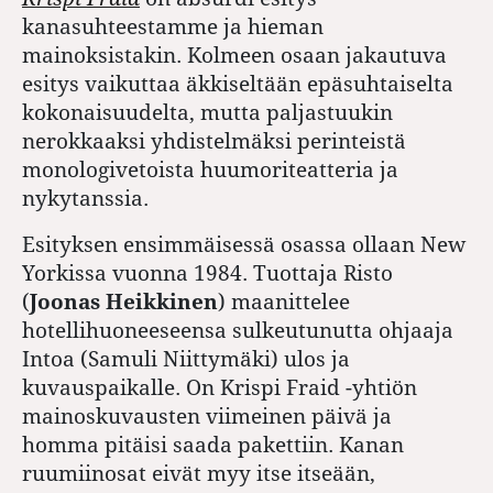
kanasuhteestamme ja hieman
mainoksistakin. Kolmeen osaan jakautuva
esitys vaikuttaa äkkiseltään epäsuhtaiselta
kokonaisuudelta, mutta paljastuukin
nerokkaaksi yhdistelmäksi perinteistä
monologivetoista huumoriteatteria ja
nykytanssia.
Esityksen ensimmäisessä osassa ollaan New
Yorkissa vuonna 1984. Tuottaja Risto
(
Joonas Heikkinen
) maanittelee
hotellihuoneeseensa sulkeutunutta ohjaaja
Intoa (Samuli Niittymäki) ulos ja
kuvauspaikalle. On Krispi Fraid -yhtiön
mainoskuvausten viimeinen päivä ja
homma pitäisi saada pakettiin. Kanan
ruumiinosat eivät myy itse itseään,