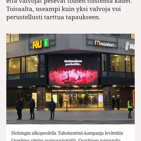
että valvojat pesevät toinen toistensa kädet.
Toisaalta, useampi kuin yksi valvoja voi
perustellusti tarttua tapaukseen.
Helsingin ulkopuolella Tuhotuotetut-kampanja levitettiin
Outshine-yhtiön mainosnäytöillä. Outshinen toimistolla