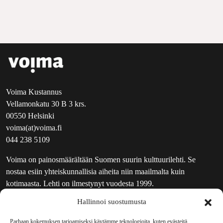
Voima Kustannus
Vellamonkatu 30 B 3 krs.
00550 Helsinki
voima(at)voima.fi
044 238 5109
Voima on painosmäärältään Suomen suurin kulttuurilehti. Se
nostaa esiin yhteiskunnallisia aiheita niin maailmalta kuin
kotimaasta. Lehti on ilmestynyt vuodesta 1999.
Hallinnoi suostumusta
TOIMITUS
UUTISKIRJE
Parhaan kokemuksen tarjoamiseksi käytämme teknologioita, kuten evästeitä,