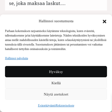
se, joka maksaa laskut.…
Hallinnoi suostumusta
Parhaan kokemuksen tarjoamiseksi käytämme teknologioita, kuten evästeitä,
tallentaaksemme ja/tai käyttääksemme laitetietoja. Näiden tekniikoiden hyväksyminen
antaa meille mahdollisuuden käsitellä tietoja, kuten selauskäyttäytymistä tai yksilöllisiä
tunnuksia tällä sivustolla. Suostumuksen jättäminen tai peruuttaminen voi vaikuttaa
haitallisesti tiettyihin ominaisuuksiin ja toimintoihin.
Hallinnoi palveluita
Hyväksy
Voiko festivaalilta vaatia eettisyyttä ja
Kiellä
moraalia?
Näytä asetukset
Keväällä toimittaja/influensseri Riku
Rantala mainosti Finnairia ja kertoi, että
Evästekäytäntö
Rekisteriseloste
kyllä…