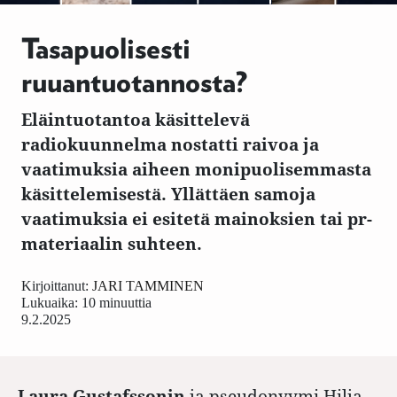
Tasapuolisesti
ruuantuotannosta?
Eläintuotantoa käsittelevä
radiokuunnelma nostatti raivoa ja
vaatimuksia aiheen monipuolisemmasta
käsittelemisestä. Yllättäen samoja
vaatimuksia ei esitetä mainoksien tai pr-
materiaalin suhteen.
Kirjoittanut:
JARI TAMMINEN
Lukuaika: 10 minuuttia
9.2.2025
Laura Gustafssonin
ja pseudonyymi Hilja