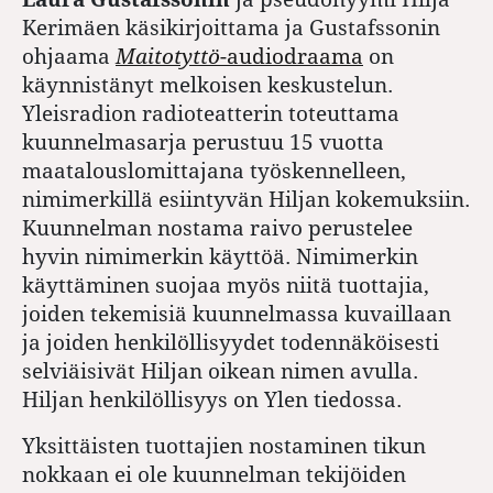
Kerimäen käsikirjoittama ja Gustafssonin
ohjaama
Maitotyttö
-audiodraama
on
käynnistänyt melkoisen keskustelun.
Yleisradion radioteatterin toteuttama
kuunnelmasarja perustuu 15 vuotta
maatalouslomittajana työskennelleen,
nimimerkillä esiintyvän Hiljan kokemuksiin.
Kuunnelman nostama raivo perustelee
hyvin nimimerkin käyttöä. Nimimerkin
käyttäminen suojaa myös niitä tuottajia,
joiden tekemisiä kuunnelmassa kuvaillaan
ja joiden henkilöllisyydet todennäköisesti
selviäisivät Hiljan oikean nimen avulla.
Hiljan henkilöllisyys on Ylen tiedossa.
Yksittäisten tuottajien nostaminen tikun
nokkaan ei ole kuunnelman tekijöiden