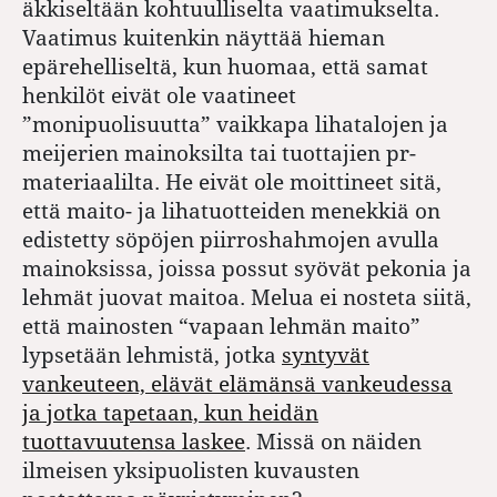
äkkiseltään kohtuulliselta vaatimukselta.
Vaatimus kuitenkin näyttää hieman
epärehelliseltä, kun huomaa, että samat
henkilöt eivät ole vaatineet
”monipuolisuutta” vaikkapa lihatalojen ja
meijerien mainoksilta tai tuottajien pr-
materiaalilta. He eivät ole moittineet sitä,
että maito- ja lihatuotteiden menekkiä on
edistetty söpöjen piirroshahmojen avulla
mainoksissa, joissa possut syövät pekonia ja
lehmät juovat maitoa. Melua ei nosteta siitä,
että mainosten “vapaan lehmän maito”
lypsetään lehmistä, jotka
syntyvät
vankeuteen, elävät elämänsä vankeudessa
ja jotka tapetaan, kun heidän
tuottavuutensa laskee
. Missä on näiden
ilmeisen yksipuolisten kuvausten