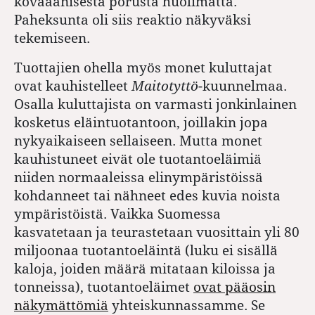
kovaäänisestä porusta huolimatta.
Paheksunta oli siis reaktio näkyväksi
tekemiseen.
Tuottajien ohella myös monet kuluttajat
ovat kauhistelleet
Maitotyttö
-kuunnelmaa.
Osalla kuluttajista on varmasti jonkinlainen
kosketus eläintuotantoon, joillakin jopa
nykyaikaiseen sellaiseen. Mutta monet
kauhistuneet eivät ole tuotantoeläimiä
niiden normaaleissa elinympäristöissä
kohdanneet tai nähneet edes kuvia noista
ympäristöistä. Vaikka Suomessa
kasvatetaan ja teurastetaan vuosittain yli 80
miljoonaa tuotantoeläintä (luku ei sisällä
kaloja, joiden määrä mitataan kiloissa ja
tonneissa), tuotantoeläimet
ovat pääosin
näkymättömiä
yhteiskunnassamme. Se