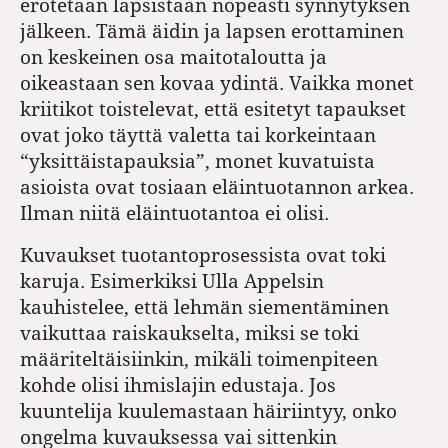
erotetaan lapsistaan nopeasti synnytyksen
jälkeen. Tämä äidin ja lapsen erottaminen
on keskeinen osa maitotaloutta ja
oikeastaan sen kovaa ydintä.
Vaikka monet
kriitikot toistelevat, että esitetyt tapaukset
ovat joko täyttä valetta tai korkeintaan
“yksittäistapauksia”, monet kuvatuista
asioista ovat tosiaan eläintuotannon arkea.
Ilman niitä eläintuotantoa ei olisi.
Kuvaukset tuotantoprosessista ovat toki
karuja. Esimerkiksi Ulla Appelsin
kauhistelee, että lehmän siementäminen
vaikuttaa raiskaukselta, miksi se toki
määriteltäisiinkin, mikäli toimenpiteen
kohde olisi ihmislajin edustaja. Jos
kuuntelija kuulemastaan häiriintyy, onko
ongelma kuvauksessa vai sittenkin