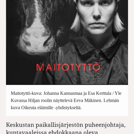
Maitotyttö-kuva: Johanna Kannasmaa ja Esa Kerttula / Yle
Kuvassa Hiljan roolin näyttelevä Eeva Mäkinen. Lehmän
kuva Oikeuta eläimille -yhdistykseltä.
Keskustan paikallisjärjestön puheenjohtaja,
kuntavaaleissa ehdokkaana oleva