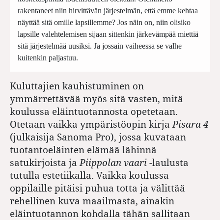
rakentaneet niin hirvittävän järjestelmän, että emme kehtaa
näyttää sitä omille lapsillemme? Jos näin on, niin olisiko
lapsille valehtelemisen sijaan sittenkin järkevämpää miettiä
sitä järjestelmää uusiksi. Ja jossain vaiheessa se valhe
kuitenkin paljastuu.
Kuluttajien kauhistuminen on
ymmärrettävää myös sitä vasten, mitä
koulussa eläintuotannosta opetetaan.
Otetaan vaikka ympäristöopin kirja
Pisara 4
(julkaisija Sanoma Pro), jossa kuvataan
tuotantoeläinten elämää lähinnä
satukirjoista ja
Piippolan vaari
-laulusta
tutulla estetiikalla. Vaikka koulussa
oppilaille pitäisi puhua totta ja välittää
rehellinen kuva maailmasta, ainakin
eläintuotannon kohdalla tähän sallitaan