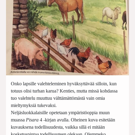
Onko lapsille valehteleminen hyväksyttävää silloin, kun
totuus olisi turhan karua? Kenties, mutta missä kohdassa
tuo valehtelu muuttuu välttämättömästä vain omia
mieltymyksiä tukevaksi.
Neljäsluokkalaisille opetetaan ympäristöoppia muun
muassa
Pisara
4 -kirjan avulla. Oheinen kuva esitetään
kuvauksena todellisuudesta, vaikka sillä ei mitään
kosketuspintaa todellisuuteen olekaan. Olemmeko