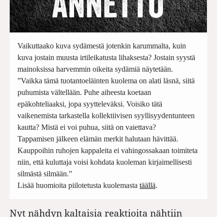
Vaikuttaako kuva sydämestä jotenkin karummalta, kuin
kuva jostain muusta irtileikatusta lihaksesta? Jostain syystä
mainoksissa harvemmin oikeita sydämiä näytetään.
”Vaikka tämä tuotantoeläinten kuolema on alati läsnä, siitä
puhumista vältellään. Puhe aiheesta koetaan
epäkohteliaaksi, jopa syytteleväksi. Voisiko tätä
vaikenemista tarkastella kollektiivisen syyllisyydentunteen
kautta? Mistä ei voi puhua, siitä on vaiettava?
Tappamisen jälkeen elämän merkit halutaan hävittää.
Kauppoihin ruhojen kappaleita ei vahingossakaan toimiteta
niin, että kuluttaja voisi kohdata kuoleman kirjaimellisesti
silmästä silmään.”
Lisää huomioita piilotetusta kuolemasta
täällä
.
Nyt nähdyn kaltaisia reaktioita nähtiin