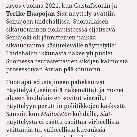
myös vuonna 2021, kun Gustafssonin ja
Terike Haapojan
Siat
-näyttely
avattiin
Seinäjoen taidehallissa. Suomalaisen
sikatuotannon nollapisteessä sijaitseva
Seinäjoki oli jännitteinen paikka
sikatuotantoa käsittelevälle näyttelylle:
Taidehallin ikkunasta näkee yli puolet
Suomessa teurastettavien sikojen kalmoista
prosessoivan Atrian pääkonttorin.
Tuottajat edustajineen paheksuivat
näyttelyä (usein sitä näkemättä), ja monet
alueen koululaisten sovitut vierailut
näyttelyyn peruttiin poliitikkojen käskystä.
Samoin kun
Maitotytön
kohdalla,
Siat
-
näyttelystä ei osattu osoittaa virheellisiä
väittämiä tai valheellisia kuvauksia