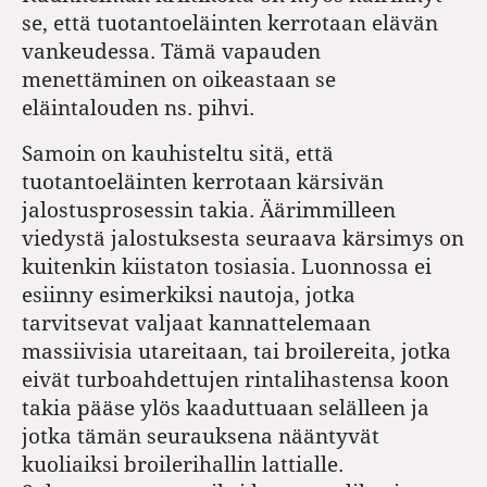
se, että tuotantoeläinten kerrotaan elävän
vankeudessa. Tämä vapauden
menettäminen on oikeastaan se
eläintalouden ns. pihvi.
Samoin on kauhisteltu sitä, että
tuotantoeläinten kerrotaan kärsivän
jalostusprosessin takia. Äärimmilleen
viedystä jalostuksesta seuraava kärsimys on
kuitenkin kiistaton tosiasia. Luonnossa ei
esiinny esimerkiksi nautoja, jotka
tarvitsevat valjaat kannattelemaan
massiivisia utareitaan, tai broilereita, jotka
eivät turboahdettujen rintalihastensa koon
takia pääse ylös kaaduttuaan selälleen ja
jotka tämän seurauksena nääntyvät
kuoliaiksi broilerihallin lattialle.