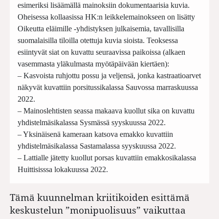
esimeriksi lisäämällä mainoksiin dokumentaarisia kuvia.
Oheisessa kollaasissa HK:n leikkelemainokseen on lisätty
Oikeutta eläimille -yhdistyksen julkaisemia, tavallisilla
suomalaisilla tiloilla otettuja kuvia sioista. Teoksessa
esiintyvät siat on kuvattu seuraavissa paikoissa (alkaen
vasemmasta yläkulmasta myötäpäivään kiertäen):
– Kasvoista ruhjottu possu ja veljensä, jonka kastraatioarvet
näkyvät kuvattiin porsitussikalassa Sauvossa marraskuussa
2022.
– Mainoslehtisten seassa makaava kuollut sika on kuvattu
yhdistelmäsikalassa Sysmässä syyskuussa 2022.
– Yksinäisenä kameraan katsova emakko kuvattiin
yhdistelmäsikalassa Sastamalassa syyskuussa 2022.
– Lattialle jätetty kuollut porsas kuvattiin emakkosikalassa
Huittisisssa lokakuussa 2022.
Tämä kuunnelman kriitikoiden esittämä
keskustelun ”monipuolisuus” vaikuttaa