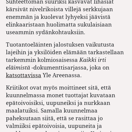
Suhteettoman suuriksi kasvavat lihasiat
kärsivät nivelrikoista villejä serkkujaan
enemmän ja kuolevat lyhyeksi jäävistä
elinkaaristaan huolimatta sukulaisiaan
useammin sydänkohtauksiin.
Tuotantoeläinten jalostuksen vaikutusta
lajeihin ja yksilöiden elämään tarkastellaan
tarkemmin kolmiosaisessa
Kaikki irti
eläimistä
-dokumenttisarjassa, joka on
katsottavissa
Yle Areenassa.
Kriitikot ovat myös moittineet sitä, että
kuunnelmassa monet tuottajat kuvataan
epätoivoisiksi, uupuneiksi ja nurkkaan
maalatuiksi. Samalla kuunnelmaa
paheksutaan siitä, että se rasittaa jo
valmiiksi epätoivoisia, uupuneita ja