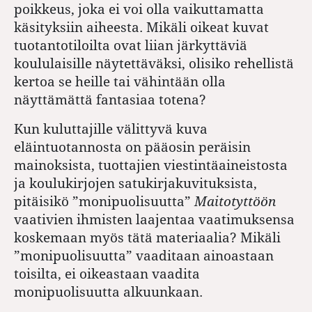
poikkeus, joka ei voi olla vaikuttamatta
käsityksiin aiheesta. Mikäli oikeat kuvat
tuotantotiloilta ovat liian järkyttäviä
koululaisille näytettäväksi, olisiko rehellistä
kertoa se heille tai vähintään olla
näyttämättä fantasiaa totena?
Kun kuluttajille välittyvä kuva
eläintuotannosta on pääosin peräisin
mainoksista, tuottajien viestintäaineistosta
ja koulukirjojen satukirjakuvituksista,
pitäisikö ”monipuolisuutta”
Maitotyttöön
vaativien ihmisten laajentaa vaatimuksensa
koskemaan myös tätä materiaalia? Mikäli
”monipuolisuutta” vaaditaan ainoastaan
toisilta, ei oikeastaan vaadita
monipuolisuutta alkuunkaan.