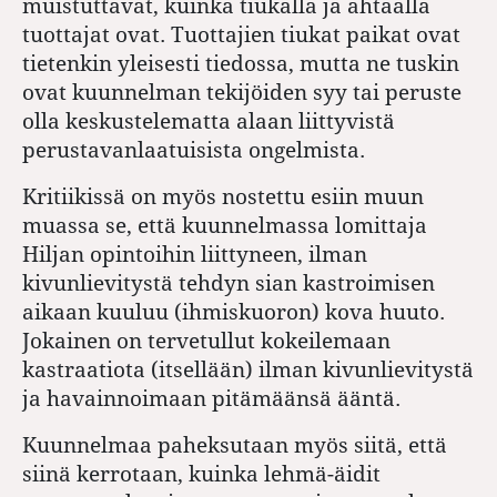
muistuttavat, kuinka tiukalla ja ahtaalla
tuottajat ovat. Tuottajien tiukat paikat ovat
tietenkin yleisesti tiedossa, mutta ne tuskin
ovat kuunnelman tekijöiden syy tai peruste
olla keskustelematta alaan liittyvistä
perustavanlaatuisista ongelmista.
Kritiikissä on myös nostettu esiin muun
muassa se, että kuunnelmassa lomittaja
Hiljan opintoihin liittyneen, ilman
kivunlievitystä tehdyn sian kastroimisen
aikaan kuuluu (ihmiskuoron) kova huuto.
Jokainen on tervetullut kokeilemaan
kastraatiota (itsellään) ilman kivunlievitystä
ja havainnoimaan pitämäänsä ääntä.
Kuunnelmaa paheksutaan myös siitä, että
siinä kerrotaan, kuinka lehmä-äidit