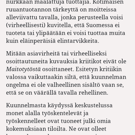
nurkkaan maalattuja tuottajia. Kotimaisen
ruuantuotannon tärkeyttä on moitteissa
alleviivattu tavalla, jonka perusteella voisi
(virheellisesti) kuvitella, että Suomessa ei
tuoteta tai ylipäätään ei voisi tuottaa muita
kuin eläinperäisiä elintarvikkeita.
Mitään asiavirheitä tai virheelliseksi
osoittautuneita kuvauksia kriitikot eivät ole
Maitotytöstä
osoittaneet. Esitetyn kritiikin
valossa vaikuttaakin siltä, että kuunnelman
ongelma ei ole valheellinen sisältö vaan se,
että se on väärällä tavalla rehellinen.
Kuunnelmasta käydyssä keskustelussa
monet alalla työskentelevät ja
työskennelleet ovat tuoneet julki omia
kokemuksiaan tiloilta. Ne ovat olleet