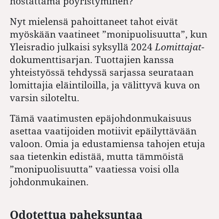
nostattama pöyristyminen?
Nyt mielensä pahoittaneet tahot eivät
myöskään vaatineet ”monipuolisuutta”, kun
Yleisradio julkaisi syksyllä 2024
Lomittajat
-
dokumenttisarjan. Tuottajien kanssa
yhteistyössä tehdyssä sarjassa seurataan
lomittajia eläintiloilla, ja välittyvä kuva on
varsin siloteltu.
Tämä vaatimusten epäjohdonmukaisuus
asettaa vaatijoiden motiivit epäilyttävään
valoon. Omia ja edustamiensa tahojen etuja
saa tietenkin edistää, mutta tämmöistä
”monipuolisuutta” vaatiessa voisi olla
johdonmukainen.
Odotettua paheksuntaa