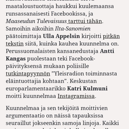
maataloustuottaja haukkui kuulemaansa
runsassanaisesti Facebookissa, ja
Maaseudun Tulevaisuus
tarttui tähän
.
Samoihin aikoihin
Ilta-Sanomien
päätoimittaja
Ulla Appelsin
kirjoitti
pitkän
tekstin
siitä, kuinka kauhea kuunnelma on.
Perussuomalaisten kansanedustaja
Antti
Kangas
puolestaan teki Facebook-
päivityksensä mukaan poliisille
tutkintapyynnön
”Yleisradion toiminnasta
eläintuottajia kohtaan”. Keskustan
europarlamentaarikko
Katri Kulmuni
moitti kuunnelmaa
Instagramissa
.
Kuunnelmaa ja sen tekijöitä moittivien
argumentaatio on näissä tapauksissa
seuraillut jokseenkin samoja linjoja. Kaikki