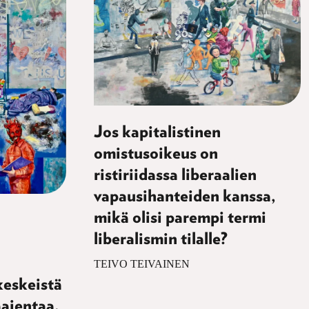
Jos kapitalistinen
omistusoikeus on
ristiriidassa liberaalien
vapausihanteiden kanssa,
mikä olisi parempi termi
liberalismin tilalle?
TEIVO TEIVAINEN
keskeistä
aajentaa.