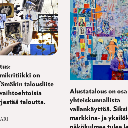
tus:
mikritiikki on
ämäkin talousliite
Alustatalous on osa
 vaihtoehtoisia
yhteiskunnallista
rjestää taloutta.
vallankäyttöä. Siksi
markkina- ja yksilö
ARI
näkökulmaa tulee l