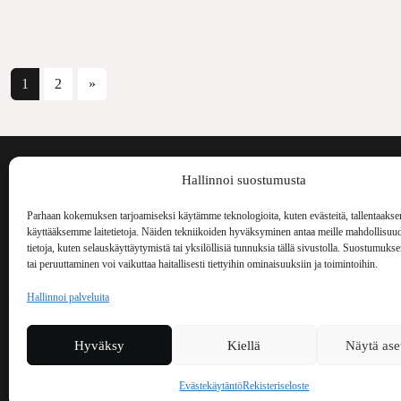
Artikkelien selaus
1
2
»
Voima on painos
Hallinnoi suostumusta
kulttuurilehti. S
aiheita niin maai
Parhaan kokemuksen tarjoamiseksi käytämme teknologioita, kuten evästeitä, tallentaakse
Voima Kustannus
ilmestynyt vuode
käyttääksemme laitetietoja. Näiden tekniikoiden hyväksyminen antaa meille mahdollisuud
Vellamonkatu 30 B 3 krs.
tietoja, kuten selauskäyttäytymistä tai yksilöllisiä tunnuksia tällä sivustolla. Suostumuks
tai peruuttaminen voi vaikuttaa haitallisesti tiettyihin ominaisuuksiin ja toimintoihin.
00550 Helsinki
voima(at)voima.fi
Hallinnoi palveluita
044 238 5109
Hyväksy
Kiellä
Näytä ase
Evästekäytäntö
Rekisteriseloste