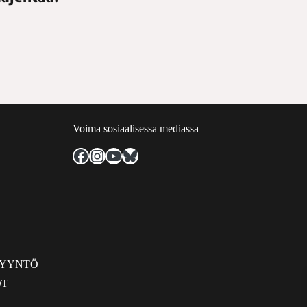
Voima sosiaalisessa mediassa
Facebook
Instagram
YouTube
Bluesky
PYYNTÖ
OT