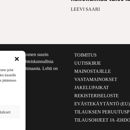
LEEVI SAARI
määrältään Suomen suurin
TOIMITUS
e nostaa esiin yhteiskunnallisia
UUTISKIRJE
lmalta kuin kotimaasta. Lehti on
mme ja/tai
MAINOSTAJILLE
sta 1999.
en käsitellä
VASTAMAINOKSET
en jättäminen
JAKELUPAIKAT
REKISTERISELOSTE
EVÄSTEKÄYTÄNTÖ (EU)
TILAUKSEN PERUUTUS
tukset
TILAUSOHJEET JA -EHD