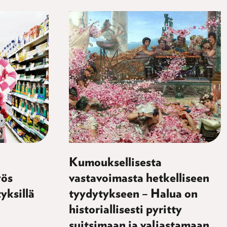
Kumouksellisesta
yös
vastavoimasta hetkelliseen
yksillä
tyydytykseen – Halua on
historiallisesti pyritty
suitsimaan ja valjastamaan