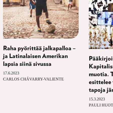
Raha pyörittää jalkapalloa –
ja Latinalaisen Amerikan
Pääkirjoi
lapsia siinä sivussa
Kapitalis
17.6.2023
muotia. T
CARLOS CHÁVARRY-VALIENTE
esittelee
tapoja jä
15.3.2023
PAULI HUOT