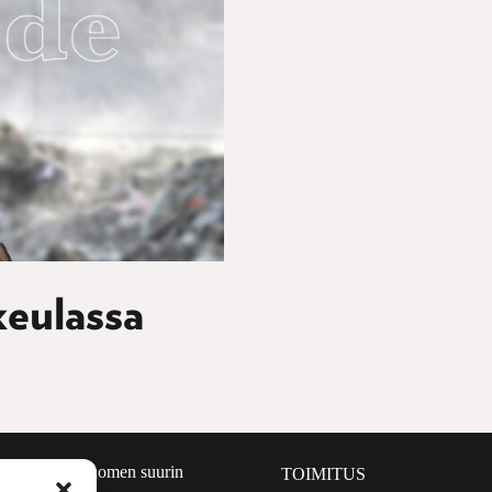
keulassa
määrältään Suomen suurin
TOIMITUS