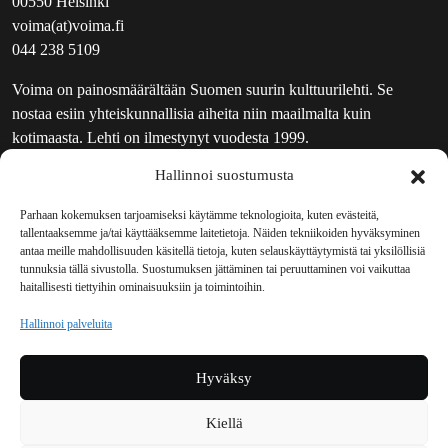
00550 Helsinki
voima(at)voima.fi
044 238 5109
Voima on painosmäärältään Suomen suurin kulttuurilehti. Se
nostaa esiin yhteiskunnallisia aiheita niin maailmalta kuin
kotimaasta. Lehti on ilmestynyt vuodesta 1999.
Hallinnoi suostumusta
TOIMITUS
UUTISKIRJE
Parhaan kokemuksen tarjoamiseksi käytämme teknologioita, kuten evästeitä,
tallentaaksemme ja/tai käyttääksemme laitetietoja. Näiden tekniikoiden hyväksyminen
MAINOSTAJILLE
antaa meille mahdollisuuden käsitellä tietoja, kuten selauskäyttäytymistä tai yksilöllisiä
VASTAMAINOKSET
tunnuksia tällä sivustolla. Suostumuksen jättäminen tai peruuttaminen voi vaikuttaa
haitallisesti tiettyihin ominaisuuksiin ja toimintoihin.
JAKELUPAIKAT
REKISTERISELOSTE
Hallinnoi palveluita
EVÄSTEKÄYTÄNTÖ (EU)
TILAUKSEN PERUUTUSPYYNTÖ
Hyväksy
TILAUSOHJEET JA -EHDOT
Kiellä
Voima sosiaalisessa mediassa