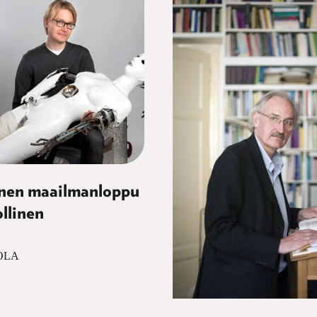
inen maailmanloppu
llinen
OLA