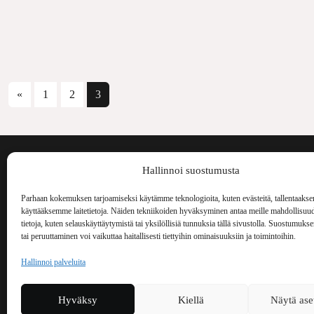
Artikkelien selaus
«
1
2
3
Voima on painos
Hallinnoi suostumusta
kulttuurilehti. S
aiheita niin maai
Parhaan kokemuksen tarjoamiseksi käytämme teknologioita, kuten evästeitä, tallentaakse
Voima Kustannus
ilmestynyt vuode
käyttääksemme laitetietoja. Näiden tekniikoiden hyväksyminen antaa meille mahdollisuud
Vellamonkatu 30 B 3 krs.
tietoja, kuten selauskäyttäytymistä tai yksilöllisiä tunnuksia tällä sivustolla. Suostumuks
00550 Helsinki
tai peruuttaminen voi vaikuttaa haitallisesti tiettyihin ominaisuuksiin ja toimintoihin.
voima(at)voima.fi
Hallinnoi palveluita
044 238 5109
Hyväksy
Kiellä
Näytä ase