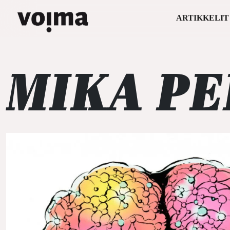
ARTIKKELIT
Päävalikko
Siirry sisältöön
MIKA P