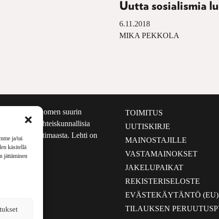
Uutta sosialismia l
6.11.2018
MIKA PEKKOLA
määrältään Suomen suurin
TOIMITUS
e nostaa esiin yhteiskunnallisia
UUTISKIRJE
lmalta kuin kotimaasta. Lehti on
mme ja/tai
MAINOSTAJILLE
sta 1999.
en käsitellä
VASTAMAINOKSET
en jättäminen
JAKELUPAIKAT
REKISTERISELOSTE
EVÄSTEKÄYTÄNTÖ (EU)
TILAUKSEN PERUUTUS
tukset