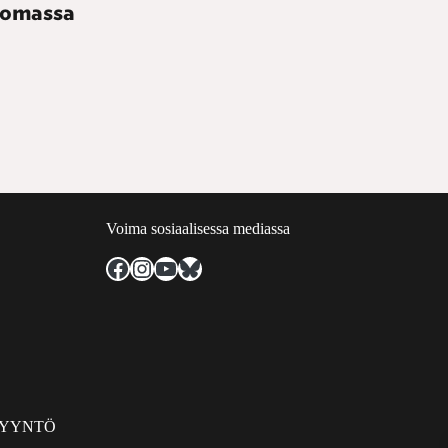
uomassa
Voima sosiaalisessa mediassa
Facebook
Instagram
YouTube
Bluesky
PYYNTÖ