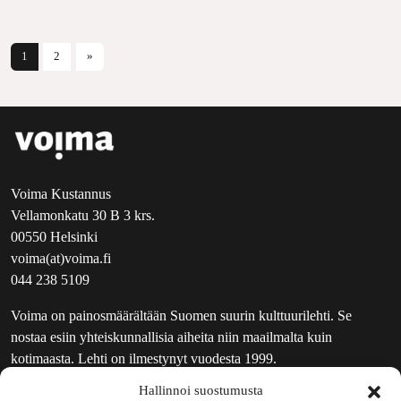
Artikkelien selaus
1
2
»
Voima Kustannus
Vellamonkatu 30 B 3 krs.
00550 Helsinki
voima(at)voima.fi
044 238 5109
Voima on painosmäärältään Suomen suurin kulttuurilehti. Se
nostaa esiin yhteiskunnallisia aiheita niin maailmalta kuin
kotimaasta. Lehti on ilmestynyt vuodesta 1999.
Hallinnoi suostumusta
TOIMITUS