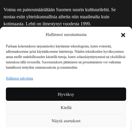
Voima on painosmäärältään Suomen suurin kulttuurilehti. Se
nostaa esiin yhteiskunnallisia aiheita niin maailmalta kuin
kotimaasta. Lehti on ilmestynyt vuodesta 1999.
Hallinnoi suostumusta
TOIMITUS
UUTISKIRJE
Parhaan kokemuksen tarjoamiseksi käytämme teknologioita, kuten evästeitä,
tallentaaksemme ja/tai käyttääksemme laitetietoja. Näiden tekniikoiden hyväksyminen
MAINOSTAJILLE
antaa meille mahdollisuuden käsitellä tietoja, kuten selauskäyttäytymistä tai yksilöllisiä
VASTAMAINOKSET
tunnuksia tällä sivustolla. Suostumuksen jättäminen tai peruuttaminen voi vaikuttaa
haitallisesti tiettyihin ominaisuuksiin ja toimintoihin.
JAKELUPAIKAT
REKISTERISELOSTE
Hallinnoi palveluita
EVÄSTEKÄYTÄNTÖ (EU)
TILAUKSEN PERUUTUSPYYNTÖ
Hyväksy
TILAUSOHJEET JA -EHDOT
Kiellä
Voima sosiaalisessa mediassa
Näytä asetukset
Facebook
Instagram
YouTube
Bluesky