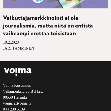
Vaikuttajamarkkinointi ei ole
journalismia, mutta niitä on entistä
vaikeampi erottaa toisistaan
10.2.2023
JARI TAMMINEN
Voima Kustannus
Vellamonkatu 30 B 3 krs.
00550 Helsinki
voima(at)voima.fi
044 238 5109