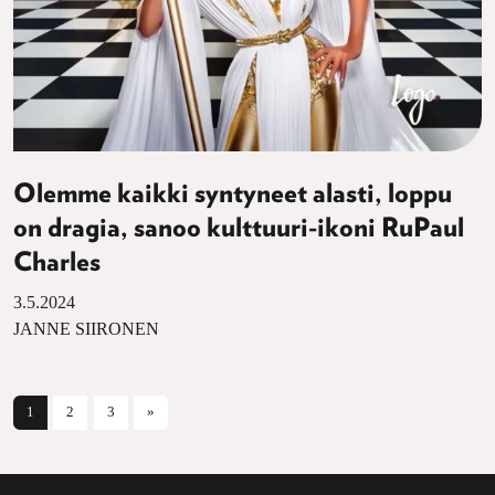
Olemme kaikki syntyneet alasti, loppu
on dragia, sanoo kulttuuri-ikoni RuPaul
Charles
3.5.2024
JANNE SIIRONEN
Artikkelien selaus
1
2
3
»