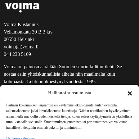
Voima Kustannus
Vellamonkatu 30 B 3 krs.
00550 Helsinki
voima(at)voima.fi
044 238 5109
Voima on painosmäärältään Suomen suurin kulttuurilehti. Se
nostaa esiin yhteiskunnallisia aiheita niin maailmalta kuin
kotimaasta. Lehti on ilmestynyt vuodesta 1999.
Hallinnoi suostumusta
TOIMITUS
UUTISKIRJE
Parhaan kokemuksen tarjoamiseksi käytämme teknologioita, kuten evästeitä,
tallentaaksemme ja/tai käyttääksemme laitetietoja. Näiden tekniikoiden hyväksyminen
MAINOSTAJILLE
antaa meille mahdollisuuden käsitellä tietoja, kuten selauskäyttäytymistä tai yksilöllisiä
VASTAMAINOKSET
tunnuksia tällä sivustolla. Suostumuksen jättäminen tai peruuttaminen voi vaikuttaa
haitallisesti tiettyihin ominaisuuksiin ja toimintoihin.
JAKELUPAIKAT
REKISTERISELOSTE