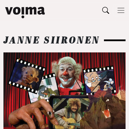
Päävalikko
Siirry sisältöön
JANNE SIIRONEN