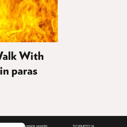
Walk With
in paras
määrältään Suomen suurin
TOIMITUS