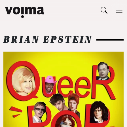
Päävalikko
Siirry sisältöön
BRIAN EPSTEIN