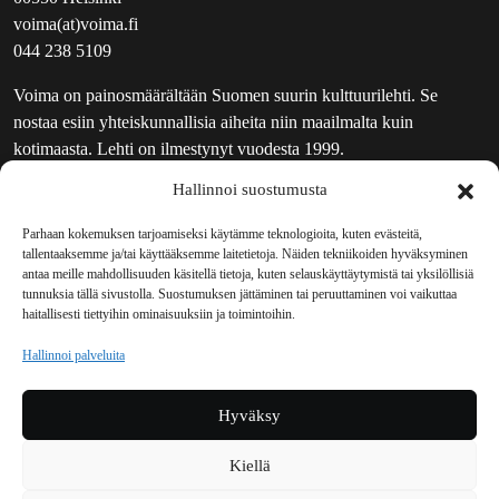
voima(at)voima.fi
044 238 5109
Voima on painosmäärältään Suomen suurin kulttuurilehti. Se
nostaa esiin yhteiskunnallisia aiheita niin maailmalta kuin
kotimaasta. Lehti on ilmestynyt vuodesta 1999.
Hallinnoi suostumusta
TOIMITUS
UUTISKIRJE
Parhaan kokemuksen tarjoamiseksi käytämme teknologioita, kuten evästeitä,
tallentaaksemme ja/tai käyttääksemme laitetietoja. Näiden tekniikoiden hyväksyminen
MAINOSTAJILLE
antaa meille mahdollisuuden käsitellä tietoja, kuten selauskäyttäytymistä tai yksilöllisiä
VASTAMAINOKSET
tunnuksia tällä sivustolla. Suostumuksen jättäminen tai peruuttaminen voi vaikuttaa
haitallisesti tiettyihin ominaisuuksiin ja toimintoihin.
JAKELUPAIKAT
REKISTERISELOSTE
Hallinnoi palveluita
EVÄSTEKÄYTÄNTÖ (EU)
TILAUKSEN PERUUTUSPYYNTÖ
Hyväksy
TILAUSOHJEET JA -EHDOT
Kiellä
Voima sosiaalisessa mediassa