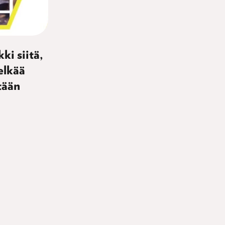
ki siitä,
elkää
tään