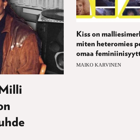
Kiss on malliesimerk
miten heteromies p
omaa feminiinisyyt
MAIKO KARVINEN
Milli
on
suhde