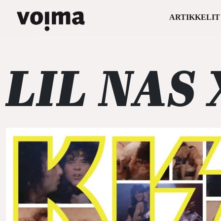
ARTIKKELIT
Päävalikko
Siirry sisältöön
LIL NAS 