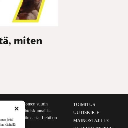
tä, miten
määrältään Suomen suurin
TOIMITUS
e nostaa esiin yhteiskunnallisia
UUTISKIRJE
lmalta kuin kotimaasta. Lehti on
mme ja/tai
MAINOSTAJILLE
sta 1999.
en käsitellä