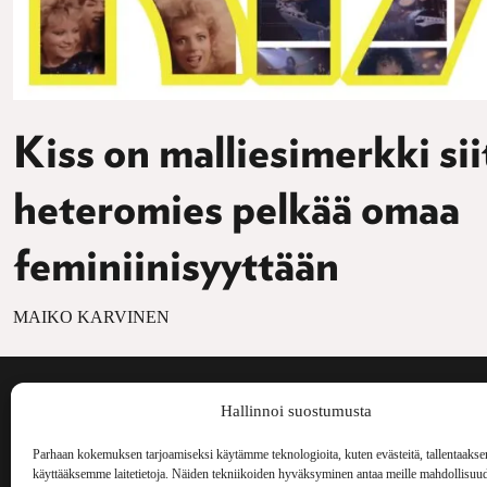
Kiss on malliesimerkki sii
heteromies pelkää omaa
feminiinisyyttään
MAIKO KARVINEN
Voima on painos
Hallinnoi suostumusta
kulttuurilehti. S
aiheita niin maai
Parhaan kokemuksen tarjoamiseksi käytämme teknologioita, kuten evästeitä, tallentaakse
Voima Kustannus
ilmestynyt vuode
käyttääksemme laitetietoja. Näiden tekniikoiden hyväksyminen antaa meille mahdollisuud