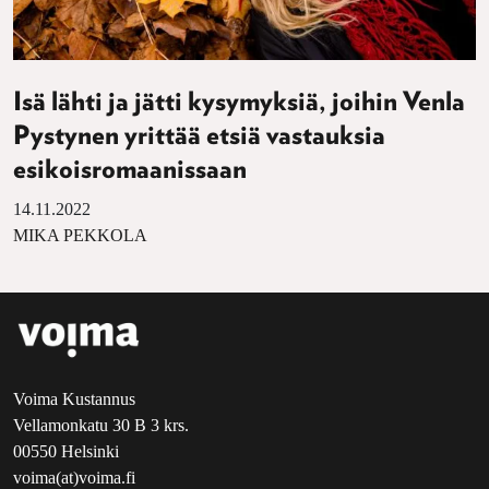
Isä lähti ja jätti kysymyksiä, joihin Venla
Pystynen yrittää etsiä vastauksia
esikoisromaanissaan
14.11.2022
MIKA PEKKOLA
Voima Kustannus
Vellamonkatu 30 B 3 krs.
00550 Helsinki
voima(at)voima.fi