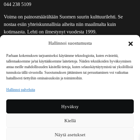
044 238 5109
Voima on painosmäärältään Suomen suurin kulttuurilehti. Se
nostaa esiin yhteiskunnallisia aiheita niin maailmalta kuin
kotimaasta. Lehti on ilmestynyt vuodesta 1999.
Hallinnoi suostumusta
TOIMITUS
UUTISKIRJE
Parhaan kokemuksen tarjoamiseksi käytämme teknologioita, kuten evästeitä,
tallentaaksemme ja/tai käyttääksemme laitetietoja. Näiden tekniikoiden hyväksyminen
MAINOSTAJILLE
antaa meille mahdollisuuden käsitellä tietoja, kuten selauskäyttäytymistä tai yksilöllisiä
VASTAMAINOKSET
tunnuksia tällä sivustolla. Suostumuksen jättäminen tai peruuttaminen voi vaikuttaa
haitallisesti tiettyihin ominaisuuksiin ja toimintoihin.
JAKELUPAIKAT
REKISTERISELOSTE
Hallinnoi palveluita
EVÄSTEKÄYTÄNTÖ (EU)
TILAUKSEN PERUUTUSPYYNTÖ
Hyväksy
TILAUSOHJEET JA -EHDOT
Kiellä
Voima sosiaalisessa mediassa
Näytä asetukset