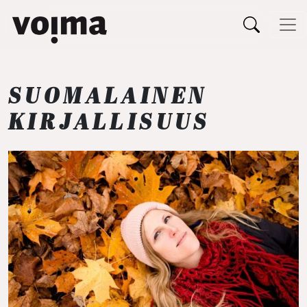
Päävalikko
Siirry sisältöön
SUOMALAINEN
KIRJALLISUUS