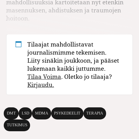
mahdollisuuksia kartoitetaan nyt etenkin
masennuksen, ahdistuksen ja traumojen
hoitoon.
Tilaajat mahdollistavat
journalismimme tekemisen.
Liity sinäkin joukkoon, ja pääset
lukemaan kaikki juttumme.
Tilaa Voima
. Oletko jo tilaaja?
Kirjaudu.
DMT
LSD
MDMA
PSYKEDEELIT
TERAPIA
TUTKIMUS