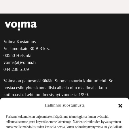
Voima Kustannus
Vellamonkatu 30 B 3 krs.
00550 Helsinki
voima(at)voima.fi
044 238 5109
Voima on painosmäärältään Suomen suurin kulttuurilehti. Se
nostaa esiin yhteiskunnallisia aiheita niin maailmalta kuin
kotimaasta. Lehti on ilmestynyt vuodesta 1999.
Hallinnoi suostumusta
TOIMITUS
UUTISKIRJE
Parhaan kokemuksen tarjoamiseksi käytämme teknologioita, kuten evästeitä,
tallentaaksemme ja/tai käyttääksemme laitetietoja. Näiden tekniikoiden hyväksyminen
MAINOSTAJILLE
antaa meille mahdollisuuden käsitellä tietoja, kuten selauskäyttäytymistä tai yksilöllisiä