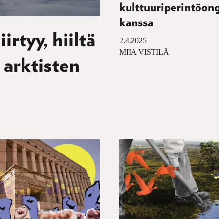
kulttuuriperintöon
kanssa
irtyy, hiiltä
2.4.2025
MIIA VISTILÄ
 arktisten