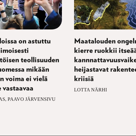
oissa on astuttu
Maatalouden ongel
imoisesti
kierre ruokkii itseä
töisen teollisuuden
kannnattavuusvaik
 Suomessa mikään
heijastavat rakentee
en voima ei vielä
kriisiä
e vastaavaa
LOTTA NÄRHI
AS, PAAVO JÄRVENSIVU