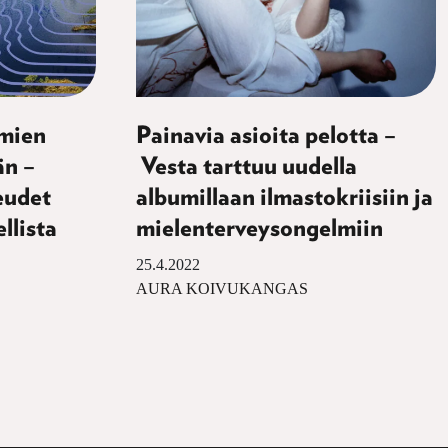
mien
Painavia asioita pelotta –
än –
Vesta tarttuu uudella
eudet
albumillaan ilmastokriisiin ja
llista
mielenterveysongelmiin
25.4.2022
AURA KOIVUKANGAS