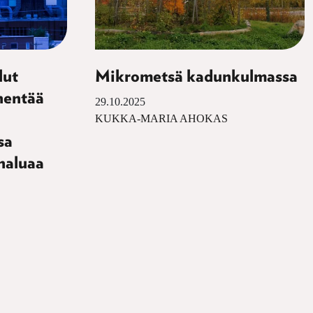
lut
Mikrometsä kadunkulmassa
hentää
29.10.2025
KUKKA-MARIA AHOKAS
sa
haluaa