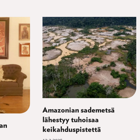
Amazonian sademetsä
lähestyy tuhoisaa
aan
keikahduspistettä