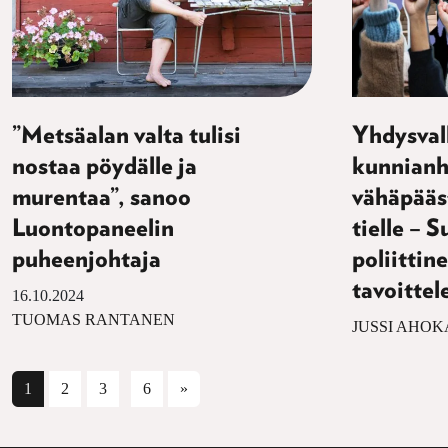
”Metsäalan valta tulisi
Yhdysvall
nostaa pöydälle ja
kunnianh
murentaa”, sanoo
vähäpääs
Luontopaneelin
tielle –
puheenjohtaja
poliittin
tavoittel
16.10.2024
TUOMAS RANTANEN
JUSSI AHOK
Artikkelien selaus
1
2
3
6
»