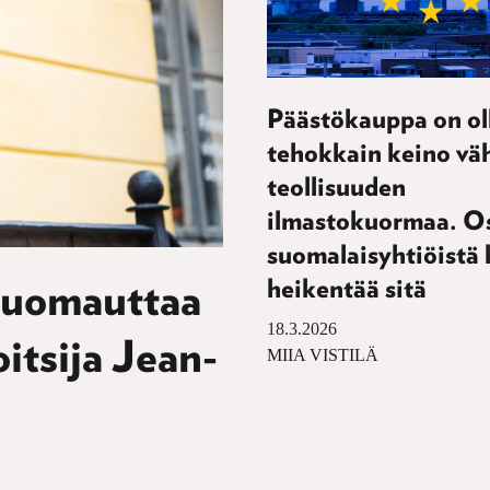
Päästökauppa on ol
tehokkain keino vä
teollisuuden
ilmastokuormaa. O
suomalaisyhtiöistä 
heikentää sitä
 huomauttaa
18.3.2026
oitsija Jean-
MIIA VISTILÄ