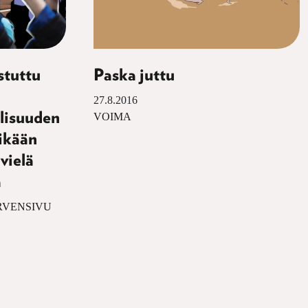
stuttu
Paska juttu
27.8.2016
llisuuden
VOIMA
mikään
 vielä
a
ÄRVENSIVU