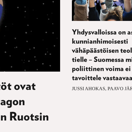
Yhdysvalloissa on a
kunnianhimoisesti
vähäpäästöisen teo
tielle – Suomessa 
poliittinen voima ei
tavoittele vastaava
öt ovat
JUSSI AHOKAS, PAAVO J
tagon
in Ruotsin