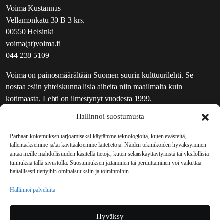
Voima Kustannus
Vellamonkatu 30 B 3 krs.
00550 Helsinki
voima(at)voima.fi
044 238 5109
Voima on painosmäärältään Suomen suurin kulttuurilehti. Se
nostaa esiin yhteiskunnallisia aiheita niin maailmalta kuin
kotimaasta. Lehti on ilmestynyt vuodesta 1999.
Hallinnoi suostumusta
TOIMITUS
UUTISKIRJE
Parhaan kokemuksen tarjoamiseksi käytämme teknologioita, kuten evästeitä,
tallentaaksemme ja/tai käyttääksemme laitetietoja. Näiden tekniikoiden hyväksyminen
MAINOSTAJILLE
antaa meille mahdollisuuden käsitellä tietoja, kuten selauskäyttäytymistä tai yksilöllisiä
VASTAMAINOKSET
tunnuksia tällä sivustolla. Suostumuksen jättäminen tai peruuttaminen voi vaikuttaa
haitallisesti tiettyihin ominaisuuksiin ja toimintoihin.
JAKELUPAIKAT
REKISTERISELOSTE
Hallinnoi palveluita
EVÄSTEKÄYTÄNTÖ (EU)
TILAUKSEN PERUUTUSPYYNTÖ
Hyväksy