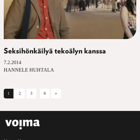
Seksihönkäilyä tekoälyn kanssa
7.2.2014
HANNELE HUHTALA
Artikkelien selaus
1
2
3
6
»