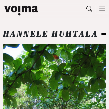
Päävalikko
Siirry sisältöön
HANNELE HUHTALA