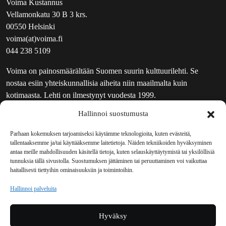
Voima Kustannus
Vellamonkatu 30 B 3 krs.
00550 Helsinki
voima(at)voima.fi
044 238 5109
Voima on painosmäärältään Suomen suurin kulttuurilehti. Se
nostaa esiin yhteiskunnallisia aiheita niin maailmalta kuin
kotimaasta. Lehti on ilmestynyt vuodesta 1999.
Hallinnoi suostumusta
TOIMITUS
UUTISKIRJE
Parhaan kokemuksen tarjoamiseksi käytämme teknologioita, kuten evästeitä,
tallentaaksemme ja/tai käyttääksemme laitetietoja. Näiden tekniikoiden hyväksyminen
MAINOSTAJILLE
antaa meille mahdollisuuden käsitellä tietoja, kuten selauskäyttäytymistä tai yksilöllisiä
VASTAMAINOKSET
tunnuksia tällä sivustolla. Suostumuksen jättäminen tai peruuttaminen voi vaikuttaa
haitallisesti tiettyihin ominaisuuksiin ja toimintoihin.
JAKELUPAIKAT
REKISTERISELOSTE
Hallinnoi palveluita
EVÄSTEKÄYTÄNTÖ (EU)
TILAUKSEN PERUUTUSPYYNTÖ
Hyväksy