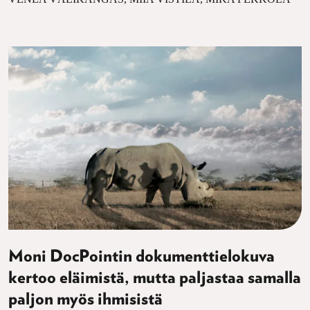
Moni DocPointin dokumenttielokuva
kertoo eläimistä, mutta paljastaa samalla
paljon myös ihmisistä