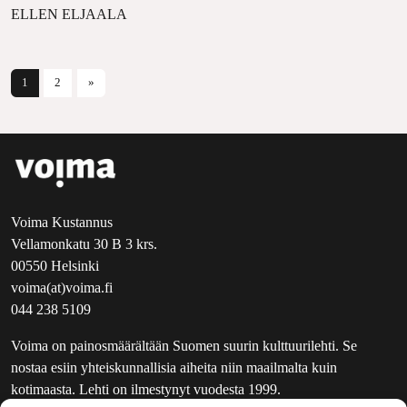
ELLEN ELJAALA
Artikkelien selaus
1
2
»
Voima Kustannus
Vellamonkatu 30 B 3 krs.
00550 Helsinki
voima(at)voima.fi
044 238 5109
Voima on painosmäärältään Suomen suurin kulttuurilehti. Se
nostaa esiin yhteiskunnallisia aiheita niin maailmalta kuin
kotimaasta. Lehti on ilmestynyt vuodesta 1999.