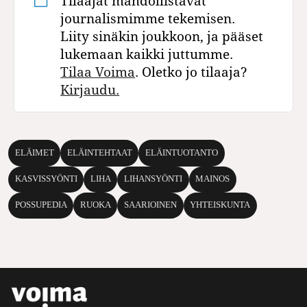
Tilaajat mahdollistavat
journalismimme tekemisen.
Liity sinäkin joukkoon, ja pääset
lukemaan kaikki juttumme.
Tilaa Voima
. Oletko jo tilaaja?
Kirjaudu.
ELÄIMET
ELÄINTEHTAAT
ELÄINTUOTANTO
KASVISSYÖNTI
LIHA
LIHANSYÖNTI
MAINOS
POSSUPEDIA
RUOKA
SAARIOINEN
YHTEISKUNTA