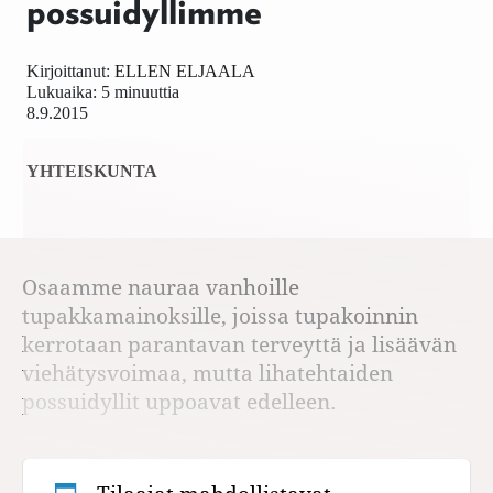
possuidyllimme
Kirjoittanut:
ELLEN ELJAALA
Lukuaika: 5 minuuttia
8.9.2015
YHTEISKUNTA
Osaamme nauraa vanhoille
tupakkamainoksille, joissa tupakoinnin
kerrotaan parantavan terveyttä ja lisäävän
viehätysvoimaa, mutta lihatehtaiden
possuidyllit uppoavat edelleen.