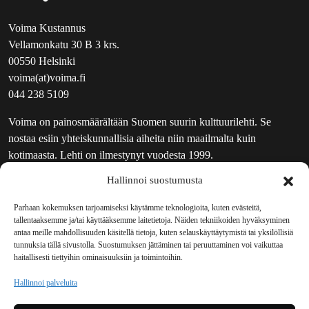
Voima Kustannus
Vellamonkatu 30 B 3 krs.
00550 Helsinki
voima(at)voima.fi
044 238 5109
Voima on painosmäärältään Suomen suurin kulttuurilehti. Se
nostaa esiin yhteiskunnallisia aiheita niin maailmalta kuin
kotimaasta. Lehti on ilmestynyt vuodesta 1999.
Hallinnoi suostumusta
TOIMITUS
UUTISKIRJE
Parhaan kokemuksen tarjoamiseksi käytämme teknologioita, kuten evästeitä,
tallentaaksemme ja/tai käyttääksemme laitetietoja. Näiden tekniikoiden hyväksyminen
MAINOSTAJILLE
antaa meille mahdollisuuden käsitellä tietoja, kuten selauskäyttäytymistä tai yksilöllisiä
VASTAMAINOKSET
tunnuksia tällä sivustolla. Suostumuksen jättäminen tai peruuttaminen voi vaikuttaa
haitallisesti tiettyihin ominaisuuksiin ja toimintoihin.
JAKELUPAIKAT
REKISTERISELOSTE
Hallinnoi palveluita
EVÄSTEKÄYTÄNTÖ (EU)