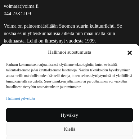
voima(at)voima.fi
044 238 5109
Voima on painosmäärältään Suomen suurin kulttuurilehti. Se
nostaa esiin yhteiskunnallisia aiheita niin maailmalta kuin
kotimaasta. Lehti on ilmestynyt vuodesta 1999.
Hallinnoi suostumusta
TOIMITUS
UUTISKIRJE
Parhaan kokemuksen tarjoamiseksi käytämme teknologioita, kuten evästeitä,
tallentaaksemme ja/tai käyttääksemme laitetietoja. Näiden tekniikoiden hyväksyminen
MAINOSTAJILLE
antaa meille mahdollisuuden käsitellä tietoja, kuten selauskäyttäytymistä tai yksilöllisiä
VASTAMAINOKSET
tunnuksia tällä sivustolla. Suostumuksen jättäminen tai peruuttaminen voi vaikuttaa
haitallisesti tiettyihin ominaisuuksiin ja toimintoihin.
JAKELUPAIKAT
REKISTERISELOSTE
Hallinnoi palveluita
EVÄSTEKÄYTÄNTÖ (EU)
TILAUKSEN PERUUTUSPYYNTÖ
Hyväksy
TILAUSOHJEET JA -EHDOT
Kiellä
Voima sosiaalisessa mediassa