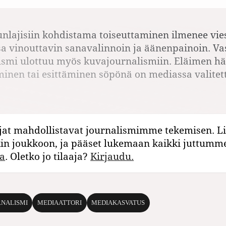
lajisiin kohdistama toiseuttaminen ilmenee vie
 vinouttavin sanavalinnoin ja äänenpainoin. Va
ismi ulottuu myös kuvajournalismiin. Eläimen h
äminen tai esittäminen söpönä on mediassa valite
jat mahdollistavat journalismimme tekemisen. Li
kin joukkoon, ja pääset lukemaan kaikki juttumm
a
. Oletko jo tilaaja?
Kirjaudu.
RNALISMI
MEDIAATTORI
MEDIAKASVATUS