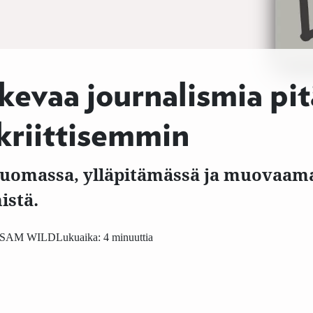
kevaa journalismia pit
 kriittisemmin
luomassa, ylläpitämässä ja muovaama
istä.
SAM WILD
Lukuaika: 4 minuuttia