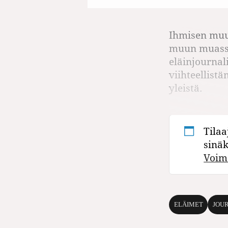
Ihmisen muun
muun muassa
eläinjournal
viihteellist
yleistä.
Tilaa
sinä
Voim
ELÄIMET
JOU