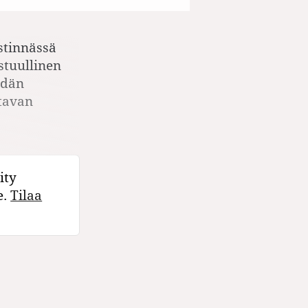
stinnässä
stuullinen
ädän
ttavan
ity
e.
Tilaa