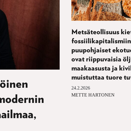
Metsäteollisuus ki
fossiilikapitalismiin
puupohjaiset ekotu
ovat riippuvaisia öl
maakaasusta ja kivih
muistuttaa tuore t
töinen
24.2.2026
METTE HARTONEN
 modernin
ailmaa,