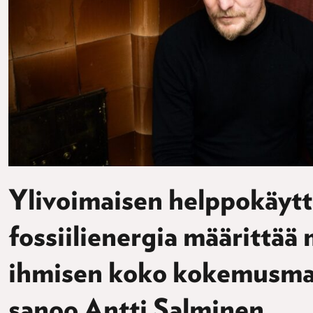
Ylivoimaisen helppokäyt
fossiilienergia määrittää
ihmisen koko kokemusma
sanoo Antti Salminen