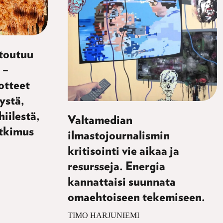
etoutuu
 –
otteet
jystä,
iilestä,
Valtamedian
utkimus
ilmastojournalismin
kritisointi vie aikaa ja
resursseja. Energia
kannattaisi suunnata
omaehtoiseen tekemiseen.
TIMO HARJUNIEMI