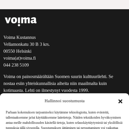
Voima Kustannus
Vellamonkatu 30 B 3 krs.
00550 Helsinki
voima(at)voima.fi
044 238 5109
Voima on painosmäärältään Suomen suurin kulttuurilehti. Se
nostaa esiin yhteiskunnallisia aiheita niin maailmalta kuin
kotimaasta. Lehti on ilmestynyt vuodesta 1999.
Hallinnoi suostumusta
TOIMITUS
UUTISKIRJE
Parhaan kokemuksen tarjoamiseksi käytämme teknologioita, kuten evästeitä,
tallentaaksemme ja/tai käyttääksemme laitetietoja. Näiden tekniikoiden hyväksyminen
MAINOSTAJILLE
antaa meille mahdollisuuden käsitellä tietoja, kuten selauskäyttäytymistä tai yksilöllisiä
VASTAMAINOKSET
tunnuksia tällä sivustolla. Suostumuksen jättäminen tai peruuttaminen voi vaikuttaa