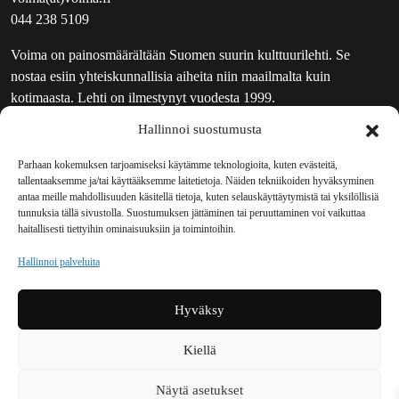
044 238 5109
Voima on painosmäärältään Suomen suurin kulttuurilehti. Se
nostaa esiin yhteiskunnallisia aiheita niin maailmalta kuin
kotimaasta. Lehti on ilmestynyt vuodesta 1999.
Hallinnoi suostumusta
TOIMITUS
UUTISKIRJE
Parhaan kokemuksen tarjoamiseksi käytämme teknologioita, kuten evästeitä,
tallentaaksemme ja/tai käyttääksemme laitetietoja. Näiden tekniikoiden hyväksyminen
MAINOSTAJILLE
antaa meille mahdollisuuden käsitellä tietoja, kuten selauskäyttäytymistä tai yksilöllisiä
VASTAMAINOKSET
tunnuksia tällä sivustolla. Suostumuksen jättäminen tai peruuttaminen voi vaikuttaa
haitallisesti tiettyihin ominaisuuksiin ja toimintoihin.
JAKELUPAIKAT
REKISTERISELOSTE
Hallinnoi palveluita
EVÄSTEKÄYTÄNTÖ (EU)
TILAUKSEN PERUUTUSPYYNTÖ
Hyväksy
TILAUSOHJEET JA -EHDOT
Kiellä
Voima sosiaalisessa mediassa
Näytä asetukset