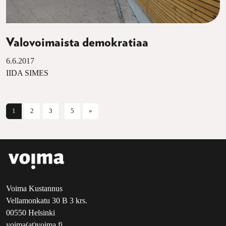
Valovoimaista demokratiaa
6.6.2017
IIDA SIMES
Artikkelien selaus
1
2
3
5
»
Voima Kustannus
Vellamonkatu 30 B 3 krs.
00550 Helsinki
voima(at)voima.fi