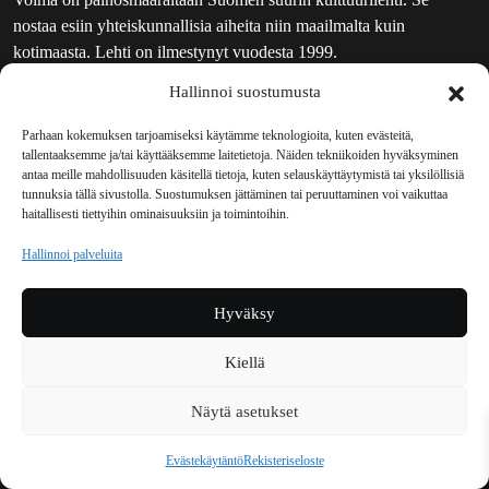
nostaa esiin yhteiskunnallisia aiheita niin maailmalta kuin
kotimaasta. Lehti on ilmestynyt vuodesta 1999.
Hallinnoi suostumusta
TOIMITUS
UUTISKIRJE
Parhaan kokemuksen tarjoamiseksi käytämme teknologioita, kuten evästeitä,
tallentaaksemme ja/tai käyttääksemme laitetietoja. Näiden tekniikoiden hyväksyminen
MAINOSTAJILLE
antaa meille mahdollisuuden käsitellä tietoja, kuten selauskäyttäytymistä tai yksilöllisiä
VASTAMAINOKSET
tunnuksia tällä sivustolla. Suostumuksen jättäminen tai peruuttaminen voi vaikuttaa
haitallisesti tiettyihin ominaisuuksiin ja toimintoihin.
JAKELUPAIKAT
REKISTERISELOSTE
Hallinnoi palveluita
EVÄSTEKÄYTÄNTÖ (EU)
TILAUKSEN PERUUTUSPYYNTÖ
Hyväksy
TILAUSOHJEET JA -EHDOT
Kiellä
Voima sosiaalisessa mediassa
Näytä asetukset
Facebook
Instagram
YouTube
Bluesky
Evästekäytäntö
Rekisteriseloste