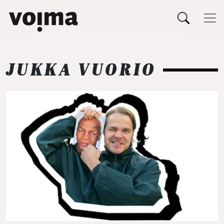
Päävalikko
Siirry sisältöön
JUKKA VUORIO