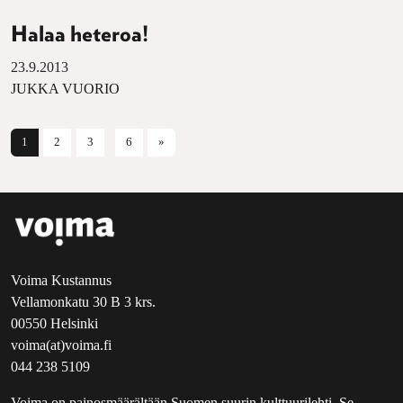
Halaa heteroa!
23.9.2013
JUKKA VUORIO
Artikkelien selaus
1
2
3
6
»
Voima Kustannus
Vellamonkatu 30 B 3 krs.
00550 Helsinki
voima(at)voima.fi
044 238 5109
Voima on painosmäärältään Suomen suurin kulttuurilehti. Se