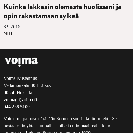
Kuinka lakkasin olemasta huolissani ja
opin rakastamaan sylkeä
8.9.2016
NHL
Voima Kustannus
Vellamonkatu 30 B 3 krs.
00550 Helsinki
voima(at)voima.fi
044 238 5109
Voima on painosmäärältään Suomen suurin kulttuurilehti. Se
nostaa esiin yhteiskunnallisia aiheita niin maailmalta kuin
kotimaasta. Lehti on ilmestynyt vuodesta 1999.