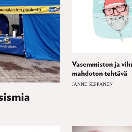
Vasemmiston ja vih
mahdoton tehtävä
JANNE SEPPÄNEN
asismia