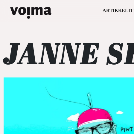
ARTIKKELIT
Päävalikko
Siirry sisältöön
JANNE S