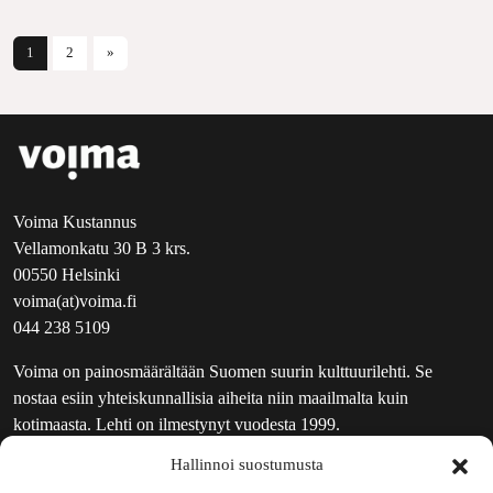
Artikkelien selaus
1
2
»
Voima Kustannus
Vellamonkatu 30 B 3 krs.
00550 Helsinki
voima(at)voima.fi
044 238 5109
Voima on painosmäärältään Suomen suurin kulttuurilehti. Se
nostaa esiin yhteiskunnallisia aiheita niin maailmalta kuin
kotimaasta. Lehti on ilmestynyt vuodesta 1999.
Hallinnoi suostumusta
TOIMITUS