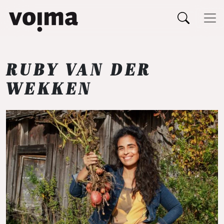
Päävalikko
Siirry sisältöön
RUBY VAN DER
WEKKEN