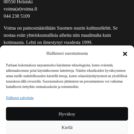
00550 Helsinki
voima(at)voima.fi
044 238 5109
Voima on painosmäärältään Suomen suurin kulttuurilehti. Se
nostaa esiin yhteiskunnallisia aiheita niin maailmalta kuin
kotimaasta. Lehti on ilmestynyt vuodesta 1999.
Hallinnoi suostumusta
TOIMITUS
UUTISKIRJE
Parhaan kokemuksen tarjoamiseksi käytämme teknologioita, kuten evästeitä,
tallentaaksemme ja/tai käyttääksemme laitetietoja. Näiden tekniikoiden hyväksyminen
MAINOSTAJILLE
antaa meille mahdollisuuden käsitellä tietoja, kuten selauskäyttäytymistä tai yksilöllisiä
VASTAMAINOKSET
tunnuksia tällä sivustolla. Suostumuksen jättäminen tai peruuttaminen voi vaikuttaa
haitallisesti tiettyihin ominaisuuksiin ja toimintoihin.
JAKELUPAIKAT
REKISTERISELOSTE
Hallinnoi palveluita
EVÄSTEKÄYTÄNTÖ (EU)
TILAUKSEN PERUUTUSPYYNTÖ
Hyväksy
TILAUSOHJEET JA -EHDOT
Kiellä