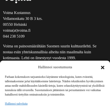
Voima Kustannus
Vellamonkatu 30 B 3 krs.
00550 Helsinki
voima(at)voima.fi
044 238 5109
Voima on painosmäärältään Suomen suurin kulttuurilehti. Se
nostaa esiin yhteiskunnallisia aiheita niin maailmalta kuin
kotimaasta. Lehti on ilmestynyt vuodesta 1999.
Hallinnoi suostumusta
TOIMITUS
UUTISKIRJE
Parhaan kokemuksen tarjoamiseksi käytämme teknologioita, kuten evästeitä,
tallentaaksemme ja/tai käyttääksemme laitetietoja. Näiden tekniikoiden hyväksyminen
MAINOSTAJILLE
antaa meille mahdollisuuden käsitellä tietoja, kuten selauskäyttäytymistä tai yksilöllisiä
VASTAMAINOKSET
tunnuksia tällä sivustolla. Suostumuksen jättäminen tai peruuttaminen voi vaikuttaa
haitallisesti tiettyihin ominaisuuksiin ja toimintoihin.
JAKELUPAIKAT
REKISTERISELOSTE
Hallinnoi palveluita
EVÄSTEKÄYTÄNTÖ (EU)