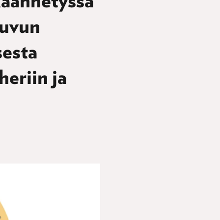
käännetyssä
luvun
sesta
eriin ja