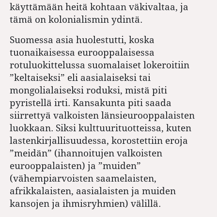
käyttämään heitä kohtaan väkivaltaa, ja
tämä on kolonialismin ydintä.
Suomessa asia huolestutti, koska
tuonaikaisessa eurooppalaisessa
rotuluokittelussa suomalaiset lokeroitiin
”keltaiseksi” eli aasialaiseksi tai
mongolialaiseksi roduksi, mistä piti
pyristellä irti. Kansakunta piti saada
siirrettyä valkoisten länsieurooppalaisten
luokkaan. Siksi kulttuurituotteissa, kuten
lastenkirjallisuudessa, korostettiin eroja
”meidän” (ihannoitujen valkoisten
eurooppalaisten) ja ”muiden”
(vähempiarvoisten saamelaisten,
afrikkalaisten, aasialaisten ja muiden
kansojen ja ihmisryhmien) välillä.