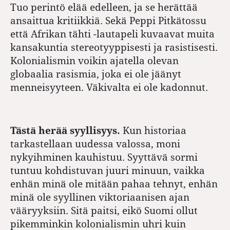
Tuo perintö elää edelleen, ja se herättää
ansaittua kritiikkiä. Sekä Peppi Pitkätossu
että Afrikan tähti -lautapeli kuvaavat muita
kansakuntia stereotyyppisesti ja rasistisesti.
Kolonialismin voikin ajatella olevan
globaalia rasismia, joka ei ole jäänyt
menneisyyteen. Väkivalta ei ole kadonnut.
Tästä herää syyllisyys.
Kun historiaa
tarkastellaan uudessa valossa, moni
nykyihminen kauhistuu. Syyttävä sormi
tuntuu kohdistuvan juuri minuun, vaikka
enhän minä ole mitään pahaa tehnyt, enhän
minä ole syyllinen viktoriaanisen ajan
vääryyksiin. Sitä paitsi, eikö Suomi ollut
pikemminkin kolonialismin uhri kuin