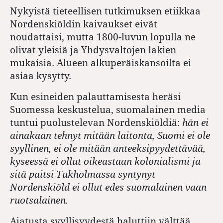
Nykyistä tieteellisen tutkimuksen etiikkaa
Nordenskiöldin kaivaukset eivät
noudattaisi, mutta 1800-luvun lopulla ne
olivat yleisiä ja Yhdysvaltojen lakien
mukaisia. Alueen alkuperäiskansoilta ei
asiaa kysytty.
Kun esineiden palauttamisesta heräsi
Suomessa keskustelua, suomalainen media
tuntui puolustelevan Nordenskiöldiä:
hän ei
ainakaan tehnyt mitään laitonta, Suomi ei ole
syyllinen, ei ole mitään anteeksipyydettävää,
kyseessä ei ollut oikeastaan kolonialismi ja
sitä paitsi Tukholmassa syntynyt
Nordenskiöld ei ollut edes suomalainen vaan
ruotsalainen.
Ajatusta syyllisyydestä haluttiin välttää,