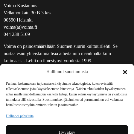
Voima Kustannus
Vellamonkatu 30 B 3 krs.
00550 Helsinki
voima(at)voima.fi
044 238 5109
Voima on painosmäärältään Suomen suurin kulttuurilehti. Se
nostaa esiin yhteiskunnallisia aiheita niin maailmalta kuin
kotimaasta. Lehti on ilmestynyt vuodesta 1999.
Hallinnoi suostumusta
TOIMITUS
UUTISKIRJE
Parhaan kokemuksen tarjoamiseksi käytämme teknologioita, kuten evästeitä,
tallentaaksemme ja/tai käyttääksemme laitetietoja. Näiden tekniikoiden hyväksyminen
MAINOSTAJILLE
antaa meille mahdollisuuden käsitellä tietoja, kuten selauskäyttäytymistä tai yksilöllisiä
VASTAMAINOKSET
tunnuksia tällä sivustolla. Suostumuksen jättäminen tai peruuttaminen voi vaikuttaa
haitallisesti tiettyihin ominaisuuksiin ja toimintoihin.
JAKELUPAIKAT
REKISTERISELOSTE
Hallinnoi palveluita
EVÄSTEKÄYTÄNTÖ (EU)
TILAUKSEN PERUUTUSPYYNTÖ
Hyväksy