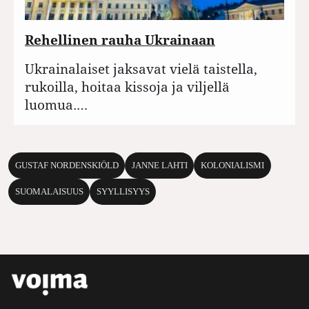
Rehellinen rauha Ukrainaan
Ukrainalaiset jaksavat vielä taistella,
rukoilla, hoitaa kissoja ja viljellä
luomua.…
GUSTAF NORDENSKIÖLD
JANNE LAHTI
KOLONIALISMI
SUOMALAISUUS
SYYLLISYYS