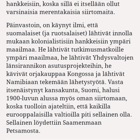
hankkeisiin, koska sillä ei itsellään ollut
varsinaisia merentakaisia siirtomaita.
Päinvastoin, on käynyt ilmi, että
suomalaiset (ja ruotsalaiset) lähtivät innolla
mukaan kolonialistisiin hankkeisiin ympäri
maailmaa. He lähtivät tutkimusmatkoille
ympäri maailmaa, he lähtivät Yhdysvaltojen
länsirannikon asutusprojekteihin, he
kävivät orjakauppaa Kongossa ja lähtivät
Namibiaan tekemään lähetystyötä. Vasta
itsenäistynyt kansakunta, Suomi, halusi
1900-luvun alussa myös oman siirtomaan,
koska tuolloin ajateltiin, että kaikilla
eurooppalaisilla valtioilla piti sellainen olla.
Sellainen löydettiin Saamenmaan
Petsamosta.