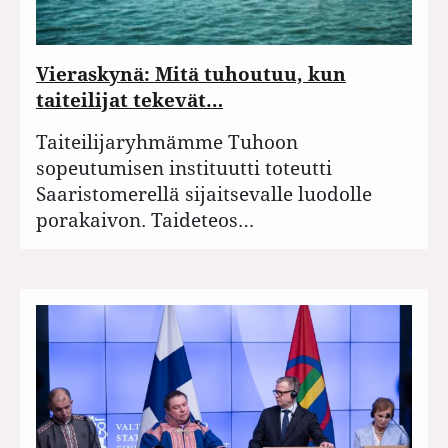
Vieraskynä: Mitä tuhoutuu, kun
taiteilijat tekevät…
Taiteilijaryhmämme Tuhoon
sopeutumisen instituutti toteutti
Saaristomerellä sijaitsevalle luodolle
porakaivon. Taideteos…