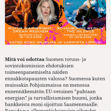
Mitä voi odottaa
Suomen totuus- ja
sovintokomission ehdotuksien
toimeenpanemiselta näiden
ennakkotapausten valossa? Suomessa kuten
muissakin Pohjoismaissa on menossa
ennennäkemätön EU-vetoinen ”puhtaan
energian” ja turvallistamisen buumi, jonka
hankkeista moni sijoittuu Saamenmaalle.
Kanadassa alkuperäiskansojen oikeudet,