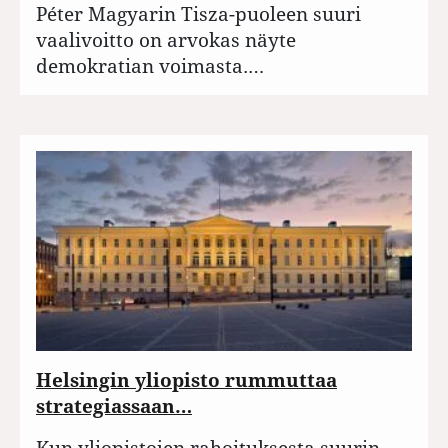
Péter Magyarin Tisza-puoleen suuri
vaalivoitto on arvokas näyte
demokratian voimasta.…
Helsingin yliopisto rummuttaa
strategiassaan…
Kun yliopistojen rahoituksesta suurin