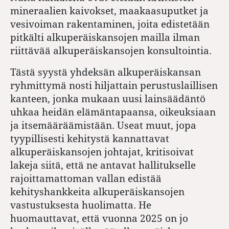
mineraalien kaivokset, maakaasuputket ja
vesivoiman rakentaminen, joita edistetään
pitkälti alkuperäiskansojen mailla ilman
riittävää alkuperäiskansojen konsultointia.
Tästä syystä yhdeksän alkuperäiskansan
ryhmittymä nosti hiljattain perustuslaillisen
kanteen, jonka mukaan uusi lainsäädäntö
uhkaa heidän elämäntapaansa, oikeuksiaan
ja itsemääräämistään. Useat muut, jopa
tyypillisesti kehitystä kannattavat
alkuperäiskansojen johtajat, kritisoivat
lakeja siitä, että ne antavat hallitukselle
rajoittamattoman vallan edistää
kehityshankkeita alkuperäiskansojen
vastustuksesta huolimatta. He
huomauttavat, että vuonna 2025 on jo