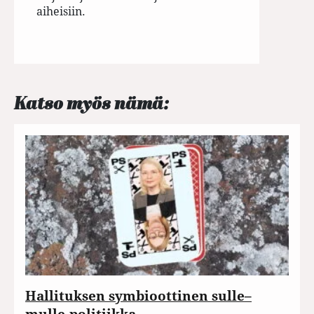
aiheisiin.
Katso myös nämä:
Hallituksen symbioottinen sulle–
mulle-politiikka…