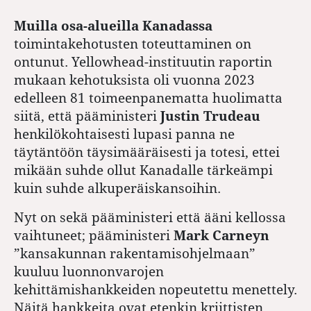
Muilla osa-alueilla Kanadassa
toimintakehotusten toteuttaminen on
ontunut. Yellowhead-instituutin raportin
mukaan kehotuksista oli vuonna 2023
edelleen 81 toimeenpanematta huolimatta
siitä, että pääministeri
Justin Trudeau
henkilökohtaisesti lupasi panna ne
täytäntöön täysimääräisesti ja totesi, ettei
mikään suhde ollut Kanadalle tärkeämpi
kuin suhde alkuperäiskansoihin.
Nyt on sekä pääministeri että ääni kellossa
vaihtuneet; pääministeri
Mark Carneyn
”kansakunnan rakentamisohjelmaan”
kuuluu luonnonvarojen
kehittämishankkeiden nopeutettu menettely.
Näitä hankkeita ovat etenkin kriittisten