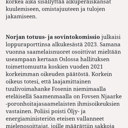
korkea aika sisällyttää alkuperäiskansat
kuulemiseen, omistajuuteen ja tulojen
jakamiseen.
Norjan totuus- ja sovintokomissio
julkaisi
loppuraporttinsa alkukesästä 2023. Samana
vuonna saamelaisnuoret osoittivat mieltään
useampaan kertaan Oslossa hallituksen
toimettomuutta koskien vuoden 2021
korkeimman oikeuden päätöstä. Korkein
oikeus totesi, että laajamittainen
tuulivoimahanke Fosenin niemimaalla
eteläisellä Saamenmaalla on Fovsen Njaarke
-poronhoitajasaamelaisten ihmisoikeuksien
vastainen. Poliisi poisti Öljy- ja
energiaministeriön eteisen vallanneet
mielenosoittajat, joille määrättiin sakkoja