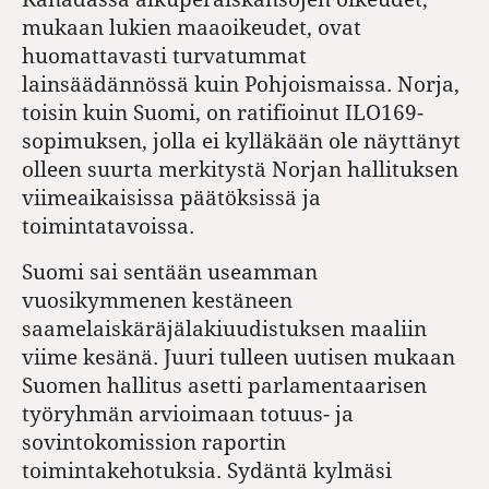
mukaan lukien maaoikeudet, ovat
huomattavasti turvatummat
lainsäädännössä kuin Pohjoismaissa. Norja,
toisin kuin Suomi, on ratifioinut ILO169-
sopimuksen, jolla ei kylläkään ole näyttänyt
olleen suurta merkitystä Norjan hallituksen
viimeaikaisissa päätöksissä ja
toimintatavoissa.
Suomi sai sentään useamman
vuosikymmenen kestäneen
saamelaiskäräjälakiuudistuksen maaliin
viime kesänä. Juuri tulleen uutisen mukaan
Suomen hallitus asetti parlamentaarisen
työryhmän arvioimaan totuus- ja
sovintokomission raportin
toimintakehotuksia. Sydäntä kylmäsi