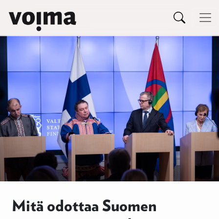
Päävalikko
Siirry sisältöön
Mitä odottaa Suomen