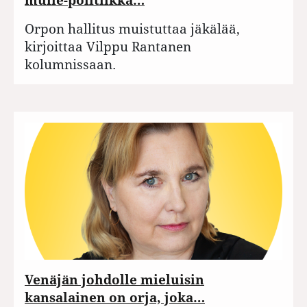
Orpon hallitus muistuttaa jäkälää,
kirjoittaa Vilppu Rantanen
kolumnissaan.
Venäjän johdolle mieluisin
kansalainen on orja, joka…