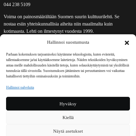
044 238 5109
Voima on painosmäärältään Suomen suurin kulttuurilehti. Se
nostaa esiin yhteiskunnallisia aiheita niin maailmalta kuin
kotimaasta. Lehti on ilmestynyt vuodesta 1999.
Hallinnoi suostumusta
TOIMITUS
UUTISKIRJE
Parhaan kokemuksen tarjoamiseksi käytämme teknologioita, kuten evästeitä,
tallentaaksemme ja/tai käyttääksemme laitetietoja. Näiden tekniikoiden hyväksyminen
MAINOSTAJILLE
antaa meille mahdollisuuden käsitellä tietoja, kuten selauskäyttäytymistä tai yksilöllisiä
VASTAMAINOKSET
tunnuksia tällä sivustolla. Suostumuksen jättäminen tai peruuttaminen voi vaikuttaa
haitallisesti tiettyihin ominaisuuksiin ja toimintoihin.
JAKELUPAIKAT
REKISTERISELOSTE
Hallinnoi palveluita
EVÄSTEKÄYTÄNTÖ (EU)
TILAUKSEN PERUUTUSPYYNTÖ
Hyväksy
TILAUSOHJEET JA -EHDOT
Kiellä
Voima sosiaalisessa mediassa
Näytä asetukset