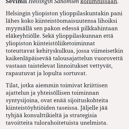
Sevimli
Helsingin Sanomien
kolumnissaan
.
Helsingin yliopiston ylioppilaskuntakin pani
lähes koko kiinteistöomaisuutensa lihoiksi
myymällä sen pakon edessä pilkkahintaan
eläkeyhtiölle. Sekä ylioppilaskunnan että
yliopiston kiinteistöliiketoiminnat
toteuttavat kehityskulkua, jossa viimeisetkin
kaikenläpäisevää talousajattelun vuorovettä
vastaan taistelevat linnoitukset vettyvät,
rapautuvat ja lopulta sortuvat.
Tilat, jotka aiemmin toimivat kriittisen
ajattelun ja yhteisöllisen toiminnan
syntysijoina, ovat enää sijoituskohteita
kiinteistöyhtiöiden taseissa. Jäljelle jää
tyhjää konsulttikieltä ja strategisia
tavoitteita tulorahoitetuista unelmista.