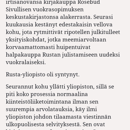
irtisanovansa kirjakauppa Rosebud
Sivullisen vuokrasopimuksen
keskustakirjastonsa alakerrasta. Seurasi
kuukausia kestänyt edestakaisin vellova
kohu, jota rytmittivät ripotellen julkitulleet
yksityiskohdat, jotka meemiarvoltaan
korvaamattomasti huipentuivat
halpakauppa Rustan julistamiseen uudeksi
vuokralaiseksi.
Rusta-yliopisto oli syntynyt.
Seurannut kohu yllätti yliopiston, sillä se
piti koko prosessia normaalina
kiinteistöliiketoimintana ilman sen
suurempia arvolatauksia, käy ilmi
yliopiston johdon tilaamasta viestinnän
ulkopuolisesta selvityksestä. Sen ovat