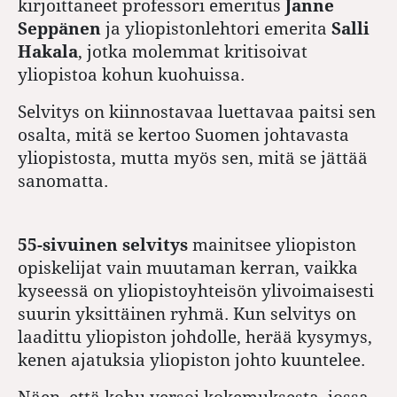
kirjoittaneet professori emeritus
Janne
Seppänen
ja yliopistonlehtori emerita
Salli
Hakala
, jotka molemmat kritisoivat
yliopistoa kohun kuohuissa.
Selvitys on kiinnostavaa luettavaa paitsi sen
osalta, mitä se kertoo Suomen johtavasta
yliopistosta, mutta myös sen, mitä se jättää
sanomatta.
55-sivuinen selvitys
mainitsee yliopiston
opiskelijat vain muutaman kerran, vaikka
kyseessä on yliopistoyhteisön ylivoimaisesti
suurin yksittäinen ryhmä. Kun selvitys on
laadittu yliopiston johdolle, herää kysymys,
kenen ajatuksia yliopiston johto kuuntelee.
Näen, että kohu versoi kokemuksesta, jossa