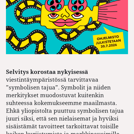
Selvitys korostaa nykyisessä
viestintäympäristössä tarvittavaa
”symbolisen tajua”. Symbolit ja niiden
merkitykset muodostuvat kuitenkin
suhteessa kokemukseemme maailmasta.
Ehkä yliopistolta puuttuu symbolisen tajua
juuri siksi, että sen nielaisemat ja hyviksi
sisäistämät tavoitteet tarkoittavat toisille
kaiken kurjistumista ja markkinavoimille