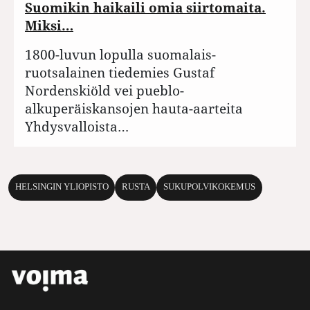
Suomikin haikaili omia siirtomaita.
Miksi…
1800-luvun lopulla suomalais-
ruotsalainen tiedemies Gustaf
Nordenskiöld vei pueblo-
alkuperäiskansojen hauta-aarteita
Yhdysvalloista…
HELSINGIN YLIOPISTO
RUSTA
SUKUPOLVIKOKEMUS