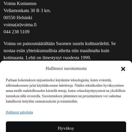
Voima Kustannus
Vellamonkatu 30 B 3 krs.
00550 Helsinki
voima(at)voima.fi
044 238 5109
Voima on painosmäärältään Suomen suurin kulttuurilehti. Se
nostaa esiin yhteiskunnallisia aiheita niin maailmalta kuin
kotimaasta. Lehti on ilmestynyt vuodesta 1999.
Hallinnoi suostumusta
TOIMITUS
UUTISKIRJE
Parhaan kokemuksen tarjoamiseksi käytämme teknologioita, kuten evästeitä,
tallentaaksemme ja/tai käyttääksemme laitetietoja. Näiden tekniikoiden hyväksyminen
MAINOSTAJILLE
antaa meille mahdollisuuden käsitellä tietoja, kuten selauskäyttäytymistä tai yksilöllisiä
VASTAMAINOKSET
tunnuksia tällä sivustolla. Suostumuksen jättäminen tai peruuttaminen voi vaikuttaa
haitallisesti tiettyihin ominaisuuksiin ja toimintoihin.
JAKELUPAIKAT
REKISTERISELOSTE
Hallinnoi palveluita
EVÄSTEKÄYTÄNTÖ (EU)
TILAUKSEN PERUUTUSPYYNTÖ
Hyväksy