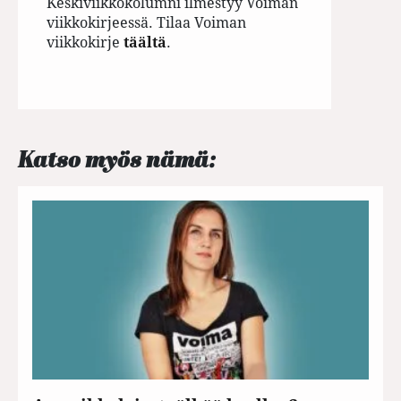
Keskiviikkokolumni ilmestyy Voiman
viikkokirjeessä. Tilaa Voiman
viikkokirje
täältä
.
Katso myös nämä: