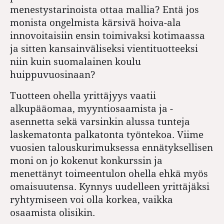
menestystarinoista ottaa mallia? Entä jos
monista ongelmista kärsivä hoiva-ala
innovoitaisiin ensin toimivaksi kotimaassa
ja sitten kansainväliseksi vientituotteeksi
niin kuin suomalainen koulu
huippuvuosinaan?
Tuotteen ohella yrittäjyys vaatii
alkupääomaa, myyntiosaamista ja -
asennetta sekä varsinkin alussa tunteja
laskematonta palkatonta työntekoa. Viime
vuosien talouskurimuksessa ennätyksellisen
moni on jo kokenut konkurssin ja
menettänyt toimeentulon ohella ehkä myös
omaisuutensa. Kynnys uudelleen yrittäjäksi
ryhtymiseen voi olla korkea, vaikka
osaamista olisikin.