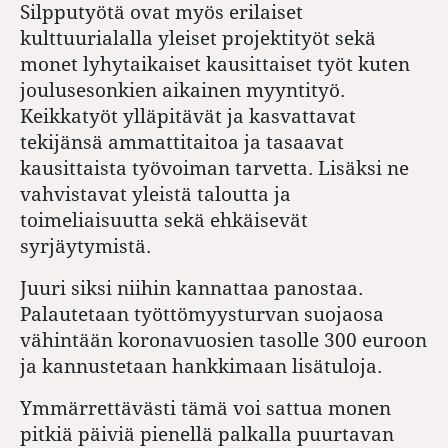
Silpputyötä ovat myös erilaiset
kulttuurialalla yleiset projektityöt sekä
monet lyhytaikaiset kausittaiset työt kuten
joulusesonkien aikainen myyntityö.
Keikkatyöt ylläpitävät ja kasvattavat
tekijänsä ammattitaitoa ja tasaavat
kausittaista työvoiman tarvetta. Lisäksi ne
vahvistavat yleistä taloutta ja
toimeliaisuutta sekä ehkäisevät
syrjäytymistä.
Juuri siksi niihin kannattaa panostaa.
Palautetaan työttömyysturvan suojaosa
vähintään koronavuosien tasolle 300 euroon
ja kannustetaan hankkimaan lisätuloja.
Ymmärrettävästi tämä voi sattua monen
pitkiä päiviä pienellä palkalla puurtavan