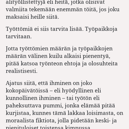
alityöllistettyjä eli heitä, jotka olisivat
valmiita tekemään enemmän töitä, jos joku
maksaisi heille siitä.
Työttömiä ei siis tarvita lisää. Työpaikkoja
tarvitaan.
Jotta työttömien määrän ja työpaikkojen
määrän välinen kuilu alkaisi pienentyä,
pitää katsoa työnteon ehtoja ja olosuhteita
realistisesti.
Ajatus siitä, että ihminen on joko
kokopäivätöissä – eli hyödyllinen eli
kunnollinen ihminen – tai työtön eli
paheksuttava pummi, jonka elämää pitää
kurjistaa, kunnes tämä lakkaa loisimasta, on
moraalista fiktiota, jolla pidetään keski- ja
pienituloiset toistensa kimpussa.