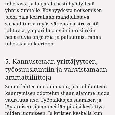
tehokasta ja laaja-alaisesti hyödyllistä
yhteiskunnalle. Köyhyydestä nousemisen
pieni pala kerrallaan mahdollistava
sosiaaliturva myös vähentäisi stressistä
johtuvia, ympärillä oleviin ihmisiinkin
heijastuvia ongelmia ja palauttaisi rahaa
tehokkaasti kiertoon.
5. Kannustetaan yrittäjyyteen,
työosuuskuntiin ja vahvistamaan
ammattiliittoja
Suomi lähtee nousuun vain, jos suhdanteen
kääntymisen odottelun sijaan alamme luoda
vaurautta itse. Työpaikkojen saamisen ja
löytämisen sijaan meidän pitäisi keskittyä
niiden luomiseen. Ja kriisien keskellä kun