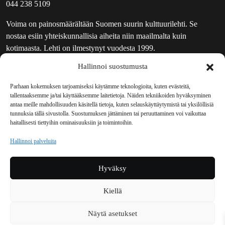
044 238 5109
Voima on painosmäärältään Suomen suurin kulttuurilehti. Se
nostaa esiin yhteiskunnallisia aiheita niin maailmalta kuin
kotimaasta. Lehti on ilmestynyt vuodesta 1999.
Hallinnoi suostumusta
TOIMITUS
UUTISKIRJE
Parhaan kokemuksen tarjoamiseksi käytämme teknologioita, kuten evästeitä,
tallentaaksemme ja/tai käyttääksemme laitetietoja. Näiden tekniikoiden hyväksyminen
MAINOSTAJILLE
antaa meille mahdollisuuden käsitellä tietoja, kuten selauskäyttäytymistä tai yksilöllisiä
VASTAMAINOKSET
tunnuksia tällä sivustolla. Suostumuksen jättäminen tai peruuttaminen voi vaikuttaa
haitallisesti tiettyihin ominaisuuksiin ja toimintoihin.
JAKELUPAIKAT
REKISTERISELOSTE
Hallinnoi palveluita
EVÄSTEKÄYTÄNTÖ (EU)
TILAUKSEN PERUUTUSPYYNTÖ
Hyväksy
TILAUSOHJEET JA -EHDOT
Kiellä
Voima sosiaalisessa mediassa
Näytä asetukset
Facebook
Instagram
YouTube
Bluesky