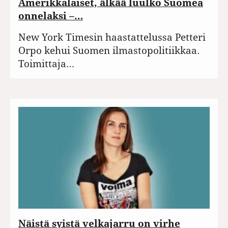
Amerikkalaiset, älkää luulko Suomea
onnelaksi –…
New York Timesin haastattelussa Petteri
Orpo kehui Suomen ilmastopolitiikkaa.
Toimittaja…
Näistä syistä velkajarru on virhe