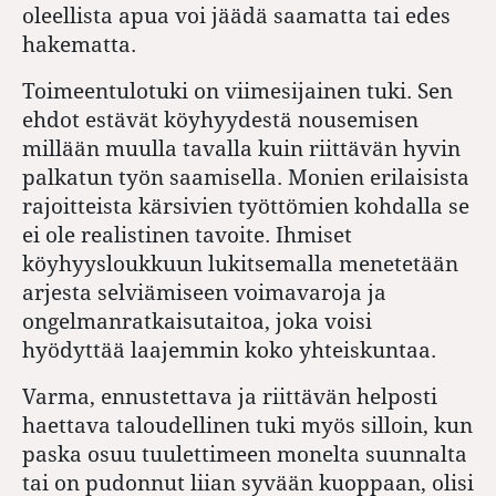
oleellista apua voi jäädä saamatta tai edes
hakematta.
Toimeentulotuki on viimesijainen tuki. Sen
ehdot estävät köyhyydestä nousemisen
millään muulla tavalla kuin riittävän hyvin
palkatun työn saamisella. Monien erilaisista
rajoitteista kärsivien työttömien kohdalla se
ei ole realistinen tavoite. Ihmiset
köyhyysloukkuun lukitsemalla menetetään
arjesta selviämiseen voimavaroja ja
ongelmanratkaisutaitoa, joka voisi
hyödyttää laajemmin koko yhteiskuntaa.
Varma, ennustettava ja riittävän helposti
haettava taloudellinen tuki myös silloin, kun
paska osuu tuulettimeen monelta suunnalta
tai on pudonnut liian syvään kuoppaan, olisi