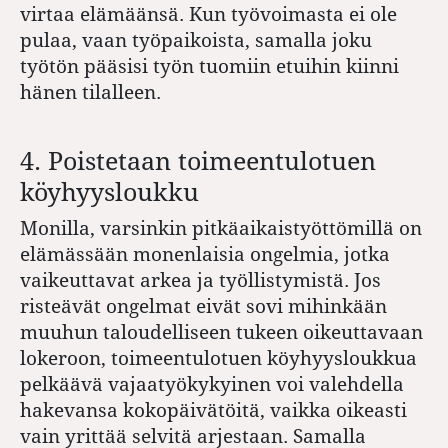
virtaa elämäänsä. Kun työvoimasta ei ole
pulaa, vaan työpaikoista, samalla joku
työtön pääsisi työn tuomiin etuihin kiinni
hänen tilalleen.
4. Poistetaan toimeentulotuen
köyhyysloukku
Monilla, varsinkin pitkäaikaistyöttömillä on
elämässään monenlaisia ongelmia, jotka
vaikeuttavat arkea ja työllistymistä. Jos
risteävät ongelmat eivät sovi mihinkään
muuhun taloudelliseen tukeen oikeuttavaan
lokeroon, toimeentulotuen köyhyysloukkua
pelkäävä vajaatyökykyinen voi valehdella
hakevansa kokopäivätöitä, vaikka oikeasti
vain yrittää selvitä arjestaan. Samalla