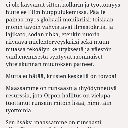
ei ole kasvanut sitten nollarin ja työttömyys
huitelee EU:n huippulukemissa. Päälle
painaa myös globaali monikriisi: toisiaan
monin tavoin vahvistavat ilmastokriisi ja
lajikato, sodan uhka, etenkin nuoria
riivaava mielenterveyskriisi sekä muun
muassa tekoälyn kehityksestä ja väestön
vanhenemisesta syntyvät moninaiset
yhteiskunnan muutoksen paineet.
Mutta ei hätää, kriisien keskellä on toivoa!
Maassamme on runsaasti alihyödynnettyä
resurssia, jota Orpon hallitus on vieläpä
tuottanut runsain mitoin lisää, nimittäin
työttömiä.
Sen lisäksi maassamme on runsaasti