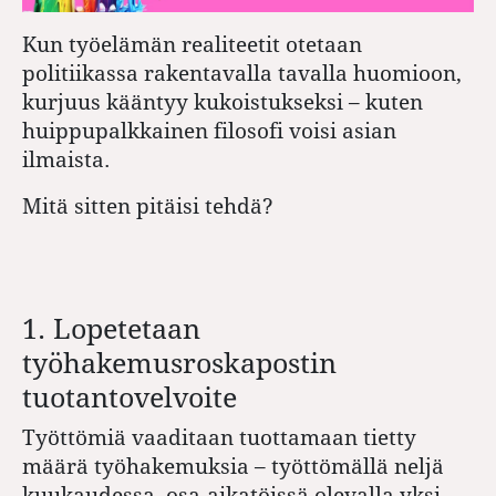
Kun työelämän realiteetit otetaan
politiikassa rakentavalla tavalla huomioon,
kurjuus kääntyy kukoistukseksi – kuten
huippupalkkainen filosofi voisi asian
ilmaista.
Mitä sitten pitäisi tehdä?
1. Lopetetaan
työhakemusroskapostin
tuotantovelvoite
Työttömiä vaaditaan tuottamaan tietty
määrä työhakemuksia – työttömällä neljä
kuukaudessa, osa-aikatöissä olevalla yksi