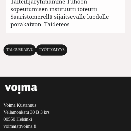
Taiteilijaryhmämme Tuhoon
sopeutumisen instituutti toteutti
Saaristomerellä sijaitsevalle luodolle
porakaivon. Taideteos…
TALOUSKASVU
TYÖTTÖMYYS
Voima Kustannus
Vellamonkatu 30 B 3 krs.
00550 Helsinki
voima(at)voima.fi