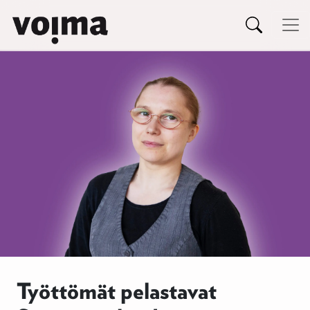
Päävalikko
Siirry sisältöön
Työttömät pelastavat