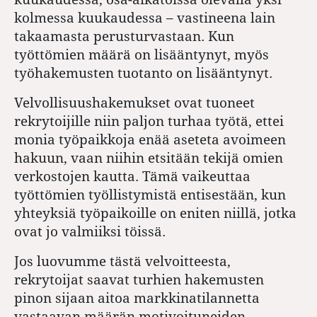
kolmessa kuukaudessa – vastineena lain
takaamasta perusturvastaan. Kun
työttömien määrä on lisääntynyt, myös
työhakemusten tuotanto on lisääntynyt.
Velvollisuushakemukset ovat tuoneet
rekrytoijille niin paljon turhaa työtä, ettei
monia työpaikkoja enää aseteta avoimeen
hakuun, vaan niihin etsitään tekijä omien
verkostojen kautta. Tämä vaikeuttaa
työttömien työllistymistä entisestään, kun
yhteyksiä työpaikoille on eniten niillä, jotka
ovat jo valmiiksi töissä.
Jos luovumme tästä velvoitteesta,
rekrytoijat saavat turhien hakemusten
pinon sijaan aitoa markkinatilannetta
vastaavan määrän motivoituneiden