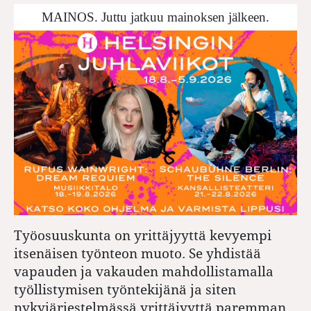
MAINOS. Juttu jatkuu mainoksen jälkeen.
Työosuuskunta on yrittäjyyttä kevyempi
itsenäisen työnteon muoto. Se yhdistää
vapauden ja vakauden mahdollistamalla
työllistymisen työntekijänä ja siten
nykyjärjestelmässä yrittäjyyttä paremman