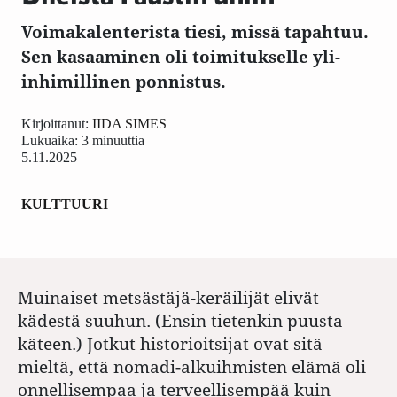
Voimakalenterista tiesi, missä tapahtuu.
Sen kasaaminen oli toimitukselle yli-
inhimillinen ponnistus.
Kirjoittanut:
IIDA SIMES
Lukuaika: 3 minuuttia
5.11.2025
KULTTUURI
Muinaiset metsästäjä-keräilijät elivät
kädestä suuhun. (Ensin tietenkin puusta
käteen.) Jotkut historioitsijat ovat sitä
mieltä, että nomadi-alkuihmisten elämä oli
onnellisempaa ja terveellisempää kuin