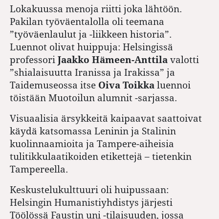
Lokakuussa menoja riitti joka
lähtöön.
Pakilan työväentalolla oli teemana
”työväenlaulut ja -liikkeen historia”.
Luennot olivat huippuja: Helsingissä
professori
Jaakko Hämeen-Anttila
valotti
”shialaisuutta Iranissa ja Irakissa” ja
Taidemuseossa itse
Oiva Toikka
luennoi
töistään Muotoilun alumnit -sarjassa.
Visuaalisia ärsykkeitä kaipaavat saattoivat
käydä katsomassa Leninin ja Stalinin
kuolinnaamioita ja Tampere-aiheisia
tulitikkulaatikoiden etikettejä – tietenkin
Tampereella.
Keskustelukulttuuri oli huipussaan:
Helsingin Humanistiyhdistys järjesti
Töölössä Faustin uni -tilaisuuden, jossa