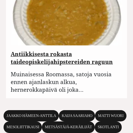
Antiikkisesta rokasta
taideopiskelijahipstereiden raguun
Muinaisessa Roomassa, satoja vuosia
ennen ajanlaskun alkua,
hernerokkapäivä oli joka…
JAAKKO HÄMEEN-ANTTILA
KAIJA SAARIAHO
MATTI WUORI
MESOLIITTIKAUSI
METSÄSTÄJÄ-KERÄILIJÄT
SKOTLANTI