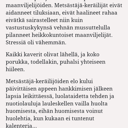
maanviljelijöiden. Metsästäjä-keräilijät eivät
aidanneet tiluksiaan, eivät haalineet rahaa
eivätkä sairastelleet niin kuin
vastustuskykynsä vehnän mussuttelulla
pilanneet heikkokuntoiset maanviljelijät.
Stressiä oli vähemmän.
Kaikki kaverit olivat lähellä, ja koko
porukka, todellakin, puhalsi yhteiseen
hiileen.
Metsästäjä-keräilijöiden elo kului
päivittäisen appeen hankkimisen jälkeen
lapsia leikittäessä, luolataidetta tehden ja
nuotiolauluja lauleskellen vailla huolta
huomisesta, eihän huomisesta voinut
huolehtia, kun kukaan ei tuntenut
kalenteria…