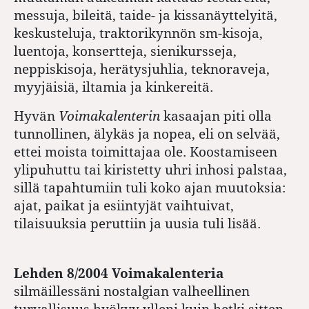
messuja, bileitä, taide- ja kissanäyttelyitä,
keskusteluja, traktorikynnön sm-kisoja,
luentoja, konsertteja, sienikursseja,
neppiskisoja, herätysjuhlia, teknoraveja,
myyjäisiä, iltamia ja kinkereitä.
Hyvän
Voimakalenterin
kasaajan piti olla
tunnollinen, älykäs ja nopea, eli on selvää,
ettei moista toimittajaa ole. Koostamiseen
ylipuhuttu tai kiristetty uhri inhosi palstaa,
sillä tapahtumiin tuli koko ajan muutoksia:
ajat, paikat ja esiintyjät vaihtuivat,
tilaisuuksia peruttiin ja uusia tuli lisää.
Lehden 8/2004 Voimakalenteria
silmäillessäni nostalgian valheellinen
turvallisuus hyökyy ylleni kuin hetki sitten