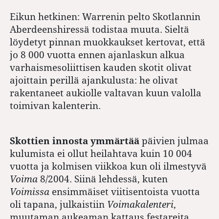
Eikun hetkinen: Warrenin pelto Skotlannin
Aberdeenshiressä todistaa muuta. Sieltä
löydetyt pinnan muokkaukset kertovat, että
jo 8 000 vuotta ennen ajanlaskun alkua
varhaismesoliittisen kauden skotit olivat
ajoittain perillä ajankulusta: he olivat
rakentaneet aukiolle valtavan kuun valolla
toimivan kalenterin.
Skottien innosta ymmärtää
päivien julmaa
kulumista ei ollut heilahtava kuin 10 004
vuotta ja kolmisen viikkoa kun oli ilmestyvä
Voima
8/2004. Siinä lehdessä, kuten
Voimissa
ensimmäiset viitisentoista vuotta
oli tapana, julkaistiin
Voimakalenteri
,
muutaman aukeaman kattaus festareita,