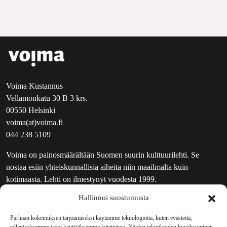
Voima Kustannus
Vellamonkatu 30 B 3 krs.
00550 Helsinki
voima(at)voima.fi
044 238 5109
Voima on painosmäärältään Suomen suurin kulttuurilehti. Se
nostaa esiin yhteiskunnallisia aiheita niin maailmalta kuin
kotimaasta. Lehti on ilmestynyt vuodesta 1999.
Hallinnoi suostumusta
TOIMITUS
UUTISKIRJE
Parhaan kokemuksen tarjoamiseksi käytämme teknologioita, kuten evästeitä,