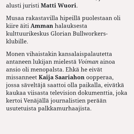
alusti juristi
Matti Wuori
.
Musaa rakastavilla hipeillä puolestaan oli
kiire äiti
Amman
halauksesta
kulttuurikeskus Glorian Bullworkers-
klubille.
Monen vihaistakin kansalaispalautetta
antaneen lukijan mielestä
Voiman
ainoa
ansio oli menopalsta. Ehkä he eivät
missanneet
Kaija Saariahon
oopperaa,
jossa säveltäjä saattoi olla paikalla, eivätkä
kaukaa viisasta television dokumenttia, joka
kertoi Venäjällä journalistien perään
usutetuista palkkamurhaajista.