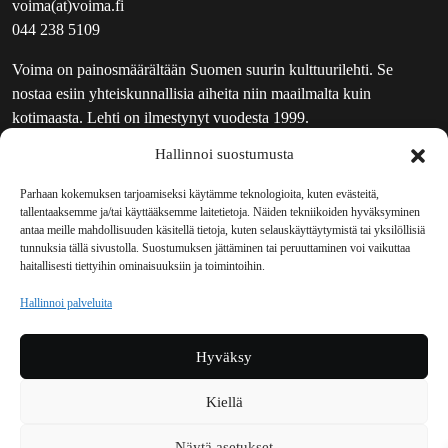
voima(at)voima.fi
044 238 5109
Voima on painosmäärältään Suomen suurin kulttuurilehti. Se
nostaa esiin yhteiskunnallisia aiheita niin maailmalta kuin
kotimaasta. Lehti on ilmestynyt vuodesta 1999.
Hallinnoi suostumusta
TOIMITUS
UUTISKIRJE
Parhaan kokemuksen tarjoamiseksi käytämme teknologioita, kuten evästeitä,
tallentaaksemme ja/tai käyttääksemme laitetietoja. Näiden tekniikoiden hyväksyminen
MAINOSTAJILLE
antaa meille mahdollisuuden käsitellä tietoja, kuten selauskäyttäytymistä tai yksilöllisiä
VASTAMAINOKSET
tunnuksia tällä sivustolla. Suostumuksen jättäminen tai peruuttaminen voi vaikuttaa
haitallisesti tiettyihin ominaisuuksiin ja toimintoihin.
JAKELUPAIKAT
REKISTERISELOSTE
Hallinnoi palveluita
EVÄSTEKÄYTÄNTÖ (EU)
TILAUKSEN PERUUTUSPYYNTÖ
Hyväksy
TILAUSOHJEET JA -EHDOT
Kiellä
Voima sosiaalisessa mediassa
Näytä asetukset