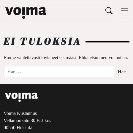
Päävalikko
Siirry sisältöön
EI TULOKSIA
Emme valitettavasti löytäneet etsimääsi. Ehkä etsiminen voi auttaa.
Hae:
Voima Kustannus
Vellamonkatu 30 B 3 krs.
00550 Helsinki