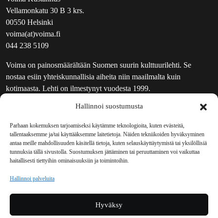
Vellamonkatu 30 B 3 krs.
00550 Helsinki
voima(at)voima.fi
044 238 5109
Voima on painosmäärältään Suomen suurin kulttuurilehti. Se
nostaa esiin yhteiskunnallisia aiheita niin maailmalta kuin
kotimaasta. Lehti on ilmestynyt vuodesta 1999.
Hallinnoi suostumusta
TOIMITUS
UUTISKIRJE
Parhaan kokemuksen tarjoamiseksi käytämme teknologioita, kuten evästeitä,
tallentaaksemme ja/tai käyttääksemme laitetietoja. Näiden tekniikoiden hyväksyminen
MAINOSTAJILLE
antaa meille mahdollisuuden käsitellä tietoja, kuten selauskäyttäytymistä tai yksilöllisiä
VASTAMAINOKSET
tunnuksia tällä sivustolla. Suostumuksen jättäminen tai peruuttaminen voi vaikuttaa
haitallisesti tiettyihin ominaisuuksiin ja toimintoihin.
JAKELUPAIKAT
REKISTERISELOSTE
Hallinnoi palveluita
EVÄSTEKÄYTÄNTÖ (EU)
TILAUKSEN PERUUTUSPYYNTÖ
Hyväksy
TILAUSOHJEET JA -EHDOT