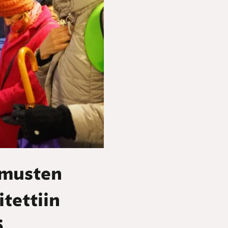
omusten
tettiin
ä