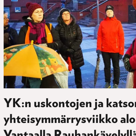
YK:n uskontojen ja kats
yhteisymmärrysviikko aloi
Vantaalla Rauhankävelyll