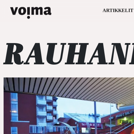
ARTIKKELIT
Päävalikko
Siirry sisältöön
RAUHAN