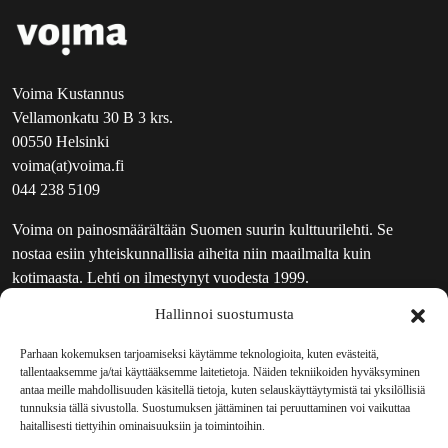
Voima Kustannus
Vellamonkatu 30 B 3 krs.
00550 Helsinki
voima(at)voima.fi
044 238 5109
Voima on painosmäärältään Suomen suurin kulttuurilehti. Se
nostaa esiin yhteiskunnallisia aiheita niin maailmalta kuin
kotimaasta. Lehti on ilmestynyt vuodesta 1999.
Hallinnoi suostumusta
TOIMITUS
UUTISKIRJE
Parhaan kokemuksen tarjoamiseksi käytämme teknologioita, kuten evästeitä,
tallentaaksemme ja/tai käyttääksemme laitetietoja. Näiden tekniikoiden hyväksyminen
MAINOSTAJILLE
antaa meille mahdollisuuden käsitellä tietoja, kuten selauskäyttäytymistä tai yksilöllisiä
VASTAMAINOKSET
tunnuksia tällä sivustolla. Suostumuksen jättäminen tai peruuttaminen voi vaikuttaa
haitallisesti tiettyihin ominaisuuksiin ja toimintoihin.
JAKELUPAIKAT