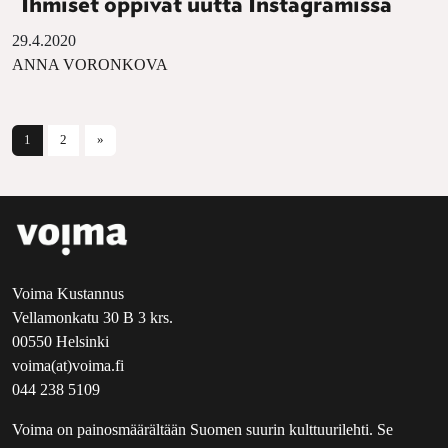
”Ihmiset oppivat uutta Instagramissa”
29.4.2020
ANNA VORONKOVA
Artikkelien selaus
1
2
»
Voima Kustannus
Vellamonkatu 30 B 3 krs.
00550 Helsinki
voima(at)voima.fi
044 238 5109
Voima on painosmäärältään Suomen suurin kulttuurilehti. Se