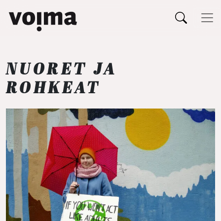
Päävalikko
Siirry sisältöön
NUORET JA
ROHKEAT