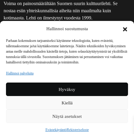
Voima on painosmäärältään Suomen suurin kulttuurilehti. Se
nostaa esiin yhteiskunnallisia aiheita niin maailmalta kuin
kotimaasta. Lehti on ilmestynyt vuodesta 1999.
Hallinnoi suostumusta
TOIMITUS
UUTISKIRJE
Parhaan kokemuksen tarjoamiseksi käytämme teknologioita, kuten evästeitä,
tallentaaksemme ja/tai käyttääksemme laitetietoja. Näiden tekniikoiden hyväksyminen
MAINOSTAJILLE
antaa meille mahdollisuuden käsitellä tietoja, kuten selauskäyttäytymistä tai yksilöllisiä
VASTAMAINOKSET
tunnuksia tällä sivustolla. Suostumuksen jättäminen tai peruuttaminen voi vaikuttaa
haitallisesti tiettyihin ominaisuuksiin ja toimintoihin.
JAKELUPAIKAT
REKISTERISELOSTE
Hallinnoi palveluita
EVÄSTEKÄYTÄNTÖ (EU)
TILAUKSEN PERUUTUSPYYNTÖ
Hyväksy
TILAUSOHJEET JA -EHDOT
Kiellä
Voima sosiaalisessa mediassa
Näytä asetukset
Facebook
Instagram
YouTube
Bluesky
Evästekäytäntö
Rekisteriseloste