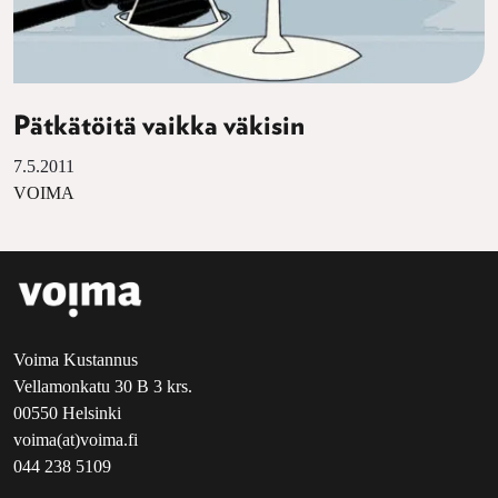
Pätkätöitä vaikka väkisin
7.5.2011
VOIMA
Voima Kustannus
Vellamonkatu 30 B 3 krs.
00550 Helsinki
voima(at)voima.fi
044 238 5109