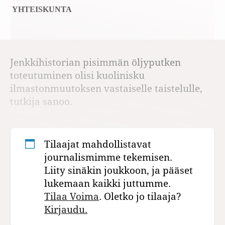
YHTEISKUNTA
Jenkkihistorian pisimmän öljyputken
toteutuminen olisi kuolinisku
ilmastonmuutoksen vastaiselle taistelulle,
tutkija sanoo.
Tilaajat mahdollistavat
journalismimme tekemisen.
Liity sinäkin joukkoon, ja pääset
lukemaan kaikki juttumme.
Tilaa Voima
. Oletko jo tilaaja?
Kirjaudu.