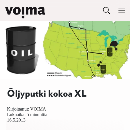
Päävalikko
Siirry sisältöön
Öljyputki kokoa XL
Kirjoittanut:
VOIMA
Lukuaika: 5 minuuttia
16.5.2013